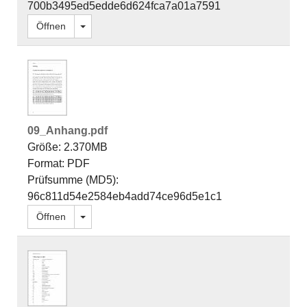
700b3495ed5edde6d624fca7a01a7591
Dropdown öffnen
Öffnen
09_Anhang.pdf
Größe: 2.370MB
Format: PDF
Prüfsumme (MD5):
96c811d54e2584eb4add74ce96d5e1c1
Dropdown öffnen
Öffnen