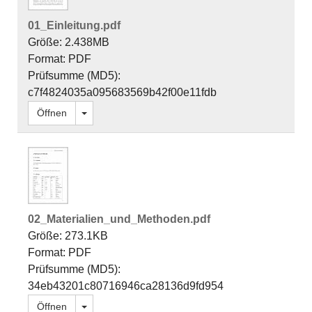
01_Einleitung.pdf
Größe: 2.438MB
Format: PDF
Prüfsumme (MD5):
c7f4824035a095683569b42f00e11fdb
Dropdown öffnen
Öffnen
02_Materialien_und_Methoden.pdf
Größe: 273.1KB
Format: PDF
Prüfsumme (MD5):
34eb43201c80716946ca28136d9fd954
Dropdown öffnen
Öffnen