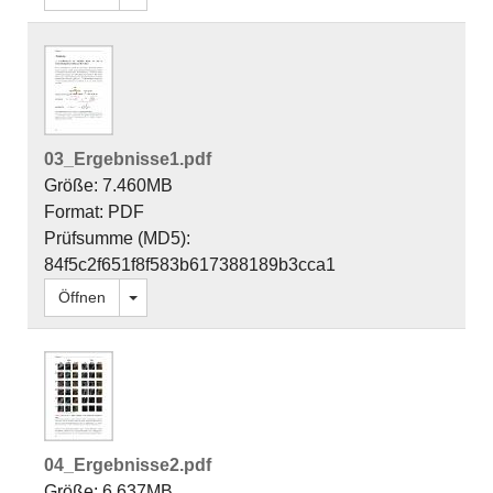
03_Ergebnisse1.pdf
Größe: 7.460MB
Format: PDF
Prüfsumme (MD5):
84f5c2f651f8f583b617388189b3cca1
Dropdown öffnen
Öffnen
04_Ergebnisse2.pdf
Größe: 6.637MB