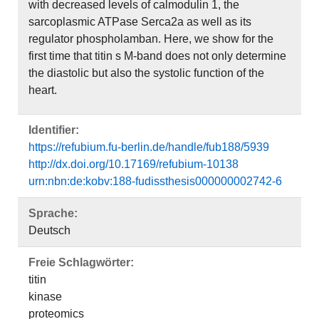
with decreased levels of calmodulin 1, the
sarcoplasmic ATPase Serca2a as well as its
regulator phospholamban. Here, we show for the
first time that titin s M-band does not only determine
the diastolic but also the systolic function of the
heart.
Identifier:
https://refubium.fu-berlin.de/handle/fub188/5939
http://dx.doi.org/10.17169/refubium-10138
urn:nbn:de:kobv:188-fudissthesis000000002742-6
Sprache:
Deutsch
Freie Schlagwörter:
titin
kinase
proteomics