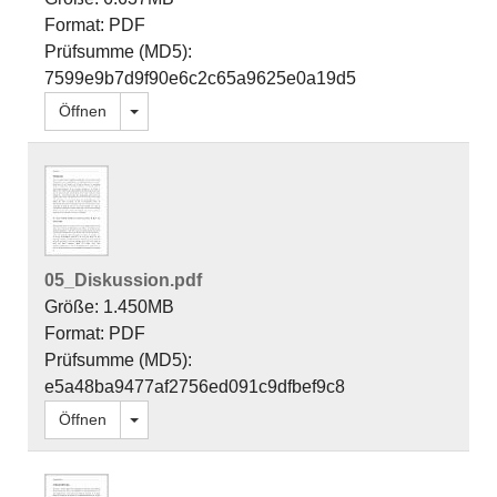
Format: PDF
Prüfsumme (MD5):
7599e9b7d9f90e6c2c65a9625e0a19d5
Dropdown öffnen
Öffnen
05_Diskussion.pdf
Größe: 1.450MB
Format: PDF
Prüfsumme (MD5):
e5a48ba9477af2756ed091c9dfbef9c8
Dropdown öffnen
Öffnen