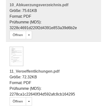
10_Abkuerzungsverzeichnis.pdf
Größe: 75.61KB
Format: PDF
Prüfsumme (MD5):
3228c4691d220f2d4391e853a39d6b2e
Dropdown öffnen
Öffnen
11_Veroeffentlichungen.pdf
Größe: 72.32KB
Format: PDF
Prüfsumme (MD5):
2278ca1c22640f34d592afc8cb164295
Dropdown öffnen
Öffnen