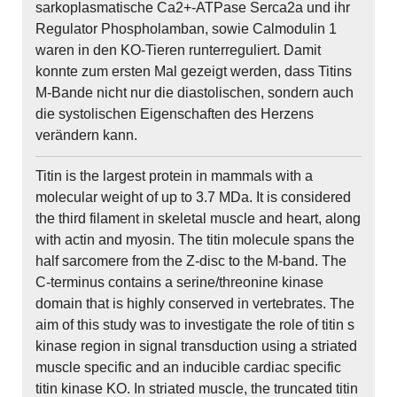
sarkoplasmatische Ca2+-ATPase Serca2a und ihr
Regulator Phospholamban, sowie Calmodulin 1
waren in den KO-Tieren runterreguliert. Damit
konnte zum ersten Mal gezeigt werden, dass Titins
M-Bande nicht nur die diastolischen, sondern auch
die systolischen Eigenschaften des Herzens
verändern kann.
Titin is the largest protein in mammals with a
molecular weight of up to 3.7 MDa. It is considered
the third filament in skeletal muscle and heart, along
with actin and myosin. The titin molecule spans the
half sarcomere from the Z-disc to the M-band. The
C-terminus contains a serine/threonine kinase
domain that is highly conserved in vertebrates. The
aim of this study was to investigate the role of titin s
kinase region in signal transduction using a striated
muscle specific and an inducible cardiac specific
titin kinase KO. In striated muscle, the truncated titin