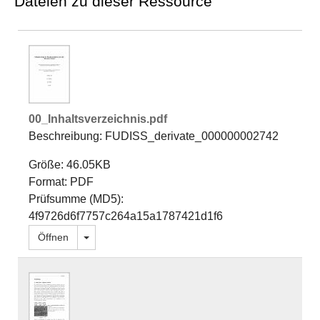
Dateien zu dieser Ressource
00_Inhaltsverzeichnis.pdf
Beschreibung: FUDISS_derivate_000000002742
Größe: 46.05KB
Format: PDF
Prüfsumme (MD5):
4f9726d6f7757c264a15a1787421d1f6
Dropdown öffnen
Öffnen