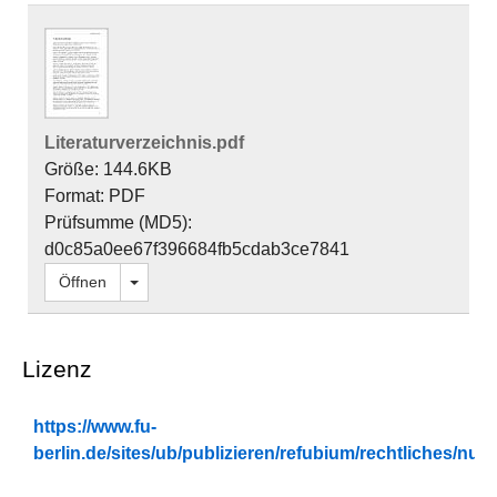
Literaturverzeichnis.pdf
Größe: 144.6KB
Format: PDF
Prüfsumme (MD5):
d0c85a0ee67f396684fb5cdab3ce7841
Dropdown öffnen
Öffnen
Lizenz
https://www.fu-
berlin.de/sites/ub/publizieren/refubium/rechtliches/n