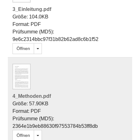
3_Einleitung.pdf
Größe: 104.0KB
Format: PDF
Prüfsumme (MD5):
9e6c2314bbc97f31b82b62ad8c6b1f52
Dropdown öffnen
Öffnen
4_Methoden.pdf
Größe: 57.90KB
Format: PDF
Prüfsumme (MD5):
2364e1b9eb88630f97553784b53ff8db
Dropdown öffnen
Öffnen