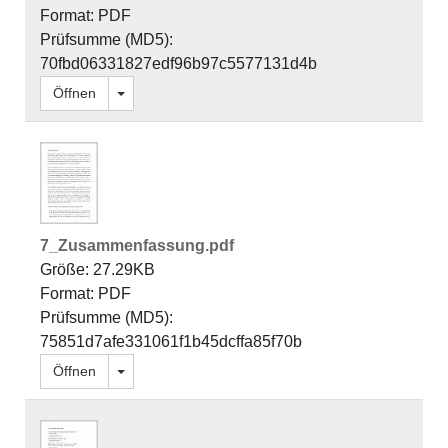
Format: PDF
Prüfsumme (MD5):
70fbd06331827edf96b97c5577131d4b
Dropdown öffnen
Öffnen
7_Zusammenfassung.pdf
Größe: 27.29KB
Format: PDF
Prüfsumme (MD5):
75851d7afe331061f1b45dcffa85f70b
Dropdown öffnen
Öffnen