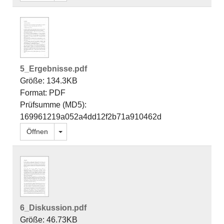
5_Ergebnisse.pdf
Größe: 134.3KB
Format: PDF
Prüfsumme (MD5):
169961219a052a4dd12f2b71a910462d
Dropdown öffnen
Öffnen
6_Diskussion.pdf
Größe: 46.73KB