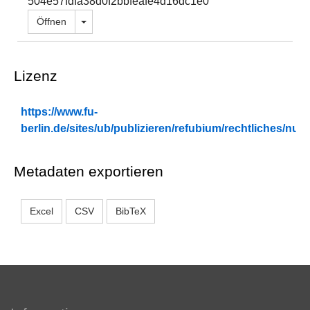
504e57fdfa38d0f2bbfeafe4d16dc1e0
Dropdown öffnen
Öffnen
Lizenz
https://www.fu-
berlin.de/sites/ub/publizieren/refubium/rechtliches/n
Metadaten exportieren
Excel
CSV
BibTeX