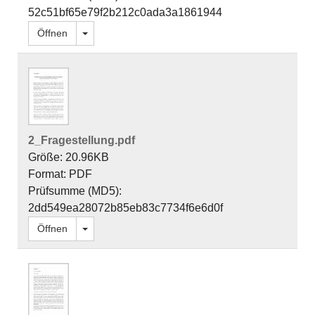
52c51bf65e79f2b212c0ada3a1861944
Dropdown öffnen
Öffnen
2_Fragestellung.pdf
Größe: 20.96KB
Format: PDF
Prüfsumme (MD5):
2dd549ea28072b85eb83c7734f6e6d0f
Dropdown öffnen
Öffnen