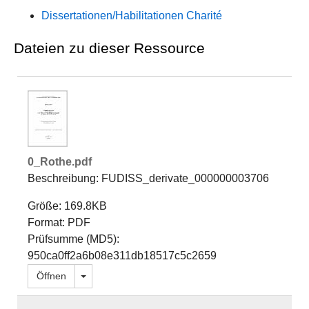
Dissertationen/Habilitationen Charité
Dateien zu dieser Ressource
0_Rothe.pdf
Beschreibung: FUDISS_derivate_000000003706
Größe: 169.8KB
Format: PDF
Prüfsumme (MD5):
950ca0ff2a6b08e311db18517c5c2659
Dropdown öffnen
Öffnen