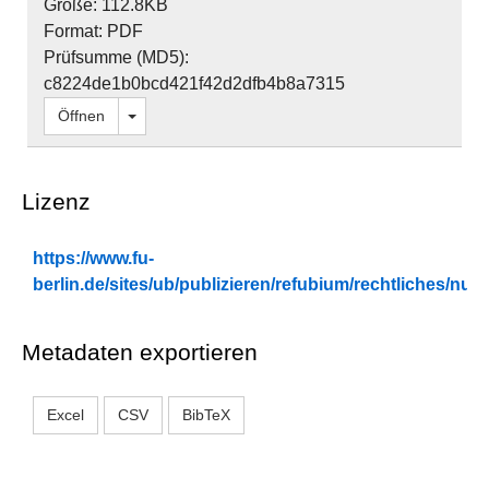
Größe: 112.8KB
Format: PDF
Prüfsumme (MD5):
c8224de1b0bcd421f42d2dfb4b8a7315
Dropdown öffnen
Öffnen
Lizenz
https://www.fu-
berlin.de/sites/ub/publizieren/refubium/rechtliches/n
Metadaten exportieren
Excel
CSV
BibTeX