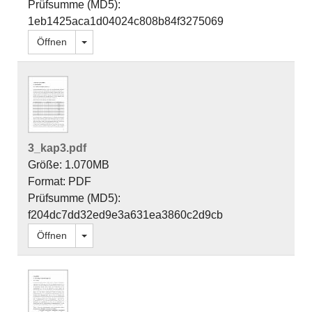
Prüfsumme (MD5):
1eb1425aca1d04024c808b84f3275069
Dropdown öffnen
Öffnen
3_kap3.pdf
Größe: 1.070MB
Format: PDF
Prüfsumme (MD5):
f204dc7dd32ed9e3a631ea3860c2d9cb
Dropdown öffnen
Öffnen