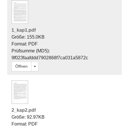
1_kap1.pdf
Größe: 155.0KB
Format: PDF
Prüfsumme (MD5):
9f023faafddd7902868f7ca031a5872c
Dropdown öffnen
Öffnen
2_kap2.pdf
Größe: 92.97KB
Format: PDF