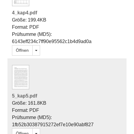
4_kap4.pdf
Größe: 199.4KB
Format: PDF
Prüfsumme (MD5):
6143eff234c7ff90e95562c1b4d9ad0a
Dropdown öffnen
Öffnen
5_kap5.pdf
Größe: 161.8KB
Format: PDF
Prüfsumme (MD5):
1fb52b30387915272ef7e10e90abf827
Dropdown öffnen
Öffnen