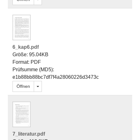
6_kap6.pdf
Größe: 95.04KB
Format: PDF
Prüfsumme (MD5):
e1b88bb88bc7df7f4a28060226d3473c
Dropdown öffnen
Öffnen
7_literatur.pdf