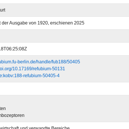
urt
at der Ausgabe von 1920, erschienen 2025
18T06:25:08Z
efubium.fu-berlin.de/handle/fub188/50405
.doi.org/10.17169/refubium-50131
e:kobv:188-refubium-50405-4
ten
bozeptoren
irtschaft und verwandte Bereiche