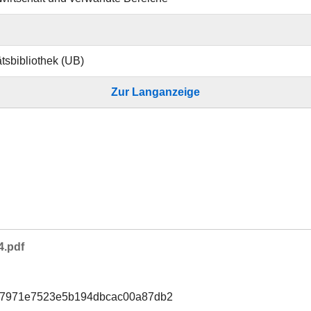
ätsbibliothek (UB)
Zur Langanzeige
4.pdf
f07971e7523e5b194dbcac00a87db2