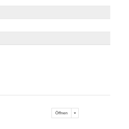
Dropdown öffnen
Öffnen