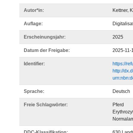
Autor*in:
Kettner, K
Auflage:
Digitalis
Erscheinungsjahr:
2025
Datum der Freigabe:
2025-11-
Identifier:
https://r
http://dx
urn:nbn:d
Sprache:
Deutsch
Freie Schlagwörter:
Pferd
Erythrozy
Normalam
DDC-Klassifikation:
630 Landw