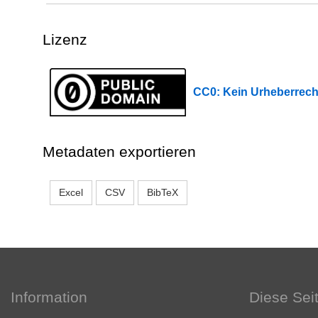
Lizenz
CC0: Kein Urheberrech
Metadaten exportieren
Excel
CSV
BibTeX
Information
Diese Sei