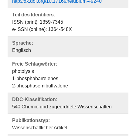
http://dx.doi.org/10.17169/refubium-49240
Teil des Identifiers:
ISSN (print): 1359-7345
e-ISSN (online): 1364-548X
Sprache:
Englisch
Freie Schlagwörter:
photolysis
1-phosphabarrelenes
2-phosphasemibullvalene
DDC-Klassifikation:
540 Chemie und zugeordnete Wissenschaften
Publikationstyp:
Wissenschaftlicher Artikel