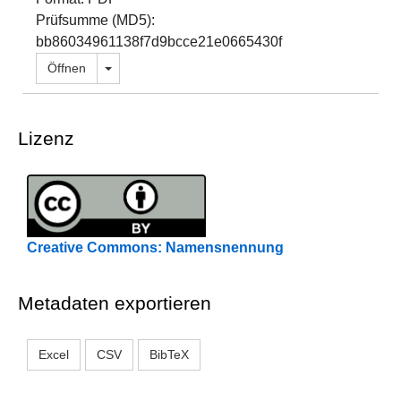
Prüfsumme (MD5):
bb86034961138f7d9bcce21e0665430f
Dropdown öffnen
Öffnen
Lizenz
Creative Commons: Namensnennung
Metadaten exportieren
Excel
CSV
BibTeX