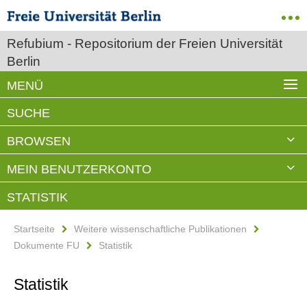
Refubium - Repositorium der Freien Universität
Berlin
MENÜ
SUCHE
BROWSEN
MEIN BENUTZERKONTO
STATISTIK
Startseite
Weitere wissenschaftliche Publikationen
Dokumente FU
Statistik
Statistik