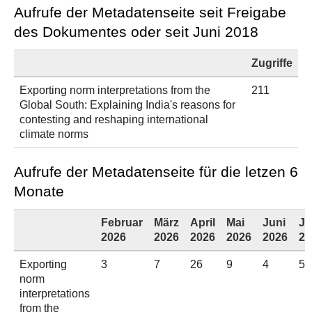
Aufrufe der Metadatenseite seit Freigabe
des Dokumentes oder seit Juni 2018
Zugriffe
Exporting norm interpretations from the
211
Global South: Explaining India's reasons for
contesting and reshaping international
climate norms
Aufrufe der Metadatenseite für die letzen 6
Monate
Februar
März
April
Mai
Juni
Ju
2026
2026
2026
2026
2026
20
Exporting
3
7
26
9
4
5
norm
interpretations
from the