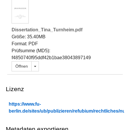
Dissertation_Tina_Turnheim.pdf
Größe: 35.40MB
Format: PDF
Prüfsumme (MD5):
f4850740f95ddf42b1bae38043897149
Dropdown öffnen
Öffnen
Lizenz
https://www.fu-
berlin.de/sites/ub/publizieren/refubium/rechtliches/n
Metadaten exportieren