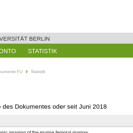
VERSITÄT BERLIN
KONTO
STATISTIK
kumente FU
Statistik
be des Dokumentes oder seit Juni 2018
copic imaging of the murine femoral marrow