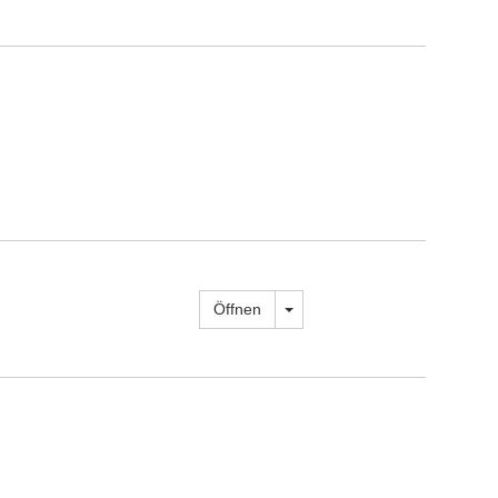
Dropdown öffnen
Öffnen