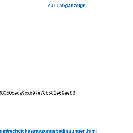
Zur Langanzeige
068050ceca9cab97e78b582e69ee83
fubium/rechtliches/nutzungsbedingungen.html