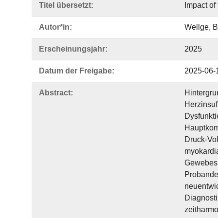
Titel übersetzt:
Impact of 
Autor*in:
Wellge, B
Erscheinungsjahr:
2025
Datum der Freigabe:
2025-06-
Abstract:
Hintergru
Herzinsuf
Dysfunkti
Hauptkomp
Druck-Vol
myokardial
Gewebes. 
Probanden
neuentwic
Diagnosti
zeitharmo