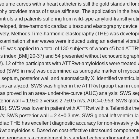
olume curves with a heart catheter is still the gold standard for
hy provides maps of tissue stiffness. The application in the hear
ntrols and patients suffering from wild-type amyloid-transthyret
eloped, time-harmonic cardiac ultrasound elastography device f
vely. Methods Time-harmonic elastography (THE) was developed 
xamination shear waves were induced using an external vibrati
HE was applied to a total of 130 subjects of whom 45 had ATT
 index [BMI] 20-37) and 54 presented without echocardiograph
). 12 of the participants with ATTRwt-amyloidosis were treated w
d (SWS in m/s) was determined as surrogate marker of myocardia
 septum, posterior wall and automatically XI identified ventricular
gions analyzed, SWS was higher in the ATTRwt group than in con
s proved in an area- under-the-curve (AUC) analysis: SWS se
rior wall = 1.9±0.3 versus 2.7±0.5 m/s, AUC=0.953; SWS global l
). SWS was lower in patient with ATTRwt with a Tafamidis th
/s; SWS posterior wall = 2.4±0.3 m/s; SWS global left ventricular
diac THE has excellent diagnostic accuracy for non-invasivly de
wt amyloidosis. Based on cost-effective ultrasound components,
and represents a complement to standard echocardiography in t