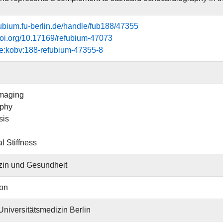
efubium.fu-berlin.de/handle/fub188/47355
.doi.org/10.17169/refubium-47073
e:kobv:188-refubium-47355-8
imaging
aphy
sis
l Stiffness
zin und Gesundheit
ion
 Universitätsmedizin Berlin