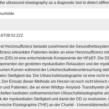
the ultrasound elastography as a diagnostic tool to detect stiffn
runhilde
18T08:52:22Z
nd Herzinsuffizienz belastet zunehmend die Gesundheitssysteme
fizienz erkrankten Patienten leiden an einer Herzinsuffizienz m
on (DD) ist eine entscheidende Komponente der HFpEF. Die D
onenten der gestörten myokardialen Relaxation und der myokar
umen-Kurven während der Linksherzkatheteruntersuchung stell
en Steifigkeit dar. Die Ultraschallelastographie ist eine nicht-
Der Einsatz dieser Methode am Herzen ist noch nicht klinisch 
 und Patienten, die an einer Wildtyp- Amyloid- Transthyretin 
kelten kardialen zeitharmonischen Ultraschallelastographie al
k der myokardialen Steifigkeit und damit der DD zu evaluieren
nische Elastographie (THE) an der Charité - Universitätsmedizi