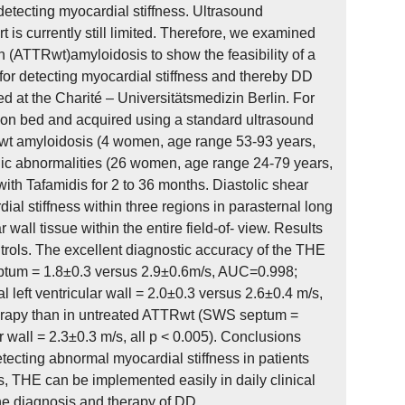
 detecting myocardial stiffness. Ultrasound
t is currently still limited. Therefore, we examined
in (ATTRwt)amyloidosis to show the feasibility of a
or detecting myocardial stiffness and thereby DD
at the Charité – Universitätsmedizin Berlin. For
on bed and acquired using a standard ultrasound
Rwt amyloidosis (4 women, age range 53-93 years,
ic abnormalities (26 women, age range 24-79 years,
ith Tafamidis for 2 to 36 months. Diastolic shear
l stiffness within three regions in parasternal long
 wall tissue within the entire field-of- view. Results
trols. The excellent diagnostic accuracy of the THE
ptum = 1.8±0.3 versus 2.9±0.6m/s, AUC=0.998;
eft ventricular wall = 2.0±0.3 versus 2.6±0.4 m/s,
erapy than in untreated ATTRwt (SWS septum =
 wall = 2.3±0.3 m/s, all p < 0.005). Conclusions
tecting abnormal myocardial stiffness in patients
 THE can be implemented easily in daily clinical
he diagnosis and therapy of DD.