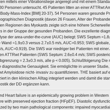
en mittels einer Vibrationsliege angeregt und mit einem Standa
0 Personen untersucht. 45 Patienten litten an einer ATTRwt Am
 Body-Mass-Index [BMI] 20-37). 54 Personen waren gesunde Pr
ographischen Diagnostik (davon 26 Frauen, Alter der Probande
ten Regionen des Myokards zeigte sich eine höhere Scherwell
s in der Gruppe der gesunden Probanden. Die exzellente diag
lyse der area-under-the-curve (AUC) belegt: SWS Septum =1.
e Wand =1.9±0.3 versus 2.7±0.5 m/s, AUC=0.953; SWS globale
/s, AUC=0.919). Die SWS war niedriger bei Patienten mit einer 
ten ATTRwt Patienten (SWS Septum: 2.6±0.4 m/s; SWS posteri
grenzung = 2.3±0.3 m/s, alle p < 0.005). Schlußfolgerung Die
e diagnostische Genauigkeit. Sie ermöglichte in unserer Studie,
t Amyloidose nicht- invasiv zu quantifizieren. THE basiert auf e
iert in den klinischen Alltag integriert werden und damit die s
ostik der DD ergänzen kann.
d Heart failure is an epidemically growing problem in Western soc
ure with preserved ejection fraction (HFpEF). Diastolic dysfuncti
ized by two main pathological components: impaired myocardial 