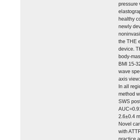
pressure v
elastograp
healthy co
newly dev
noninvasi
the THE e
device. T
body-mass
BMI 15-32
wave spee
axis view:
In all re
method wa
SWS poste
AUC=0.919
2.6±0.4 m
Novel car
with ATTR
practice 