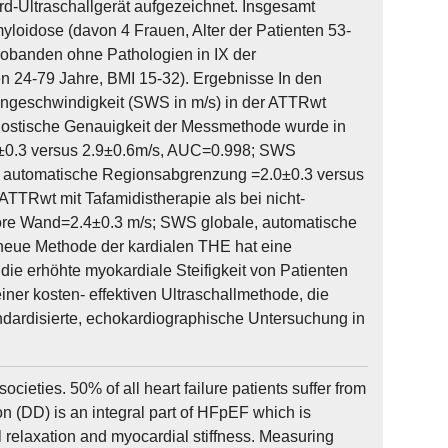
rd-Ultraschallgerät aufgezeichnet. Insgesamt
yloidose (davon 4 Frauen, Alter der Patienten 53-
obanden ohne Pathologien in IX der
n 24-79 Jahre, BMI 15-32). Ergebnisse In den
engeschwindigkeit (SWS in m/s) in der ATTRwt
nostische Genauigkeit der Messmethode wurde in
8±0.3 versus 2.9±0.6m/s, AUC=0.998; SWS
, automatische Regionsabgrenzung =2.0±0.3 versus
ATTRwt mit Tafamidistherapie als bei nicht-
ore Wand=2.4±0.3 m/s; SWS globale, automatische
 neue Methode der kardialen THE hat eine
 die erhöhte myokardiale Steifigkeit von Patienten
iner kosten- effektiven Ultraschallmethode, die
tandardisierte, echokardiographische Untersuchung in
ieties. 50% of all heart failure patients suffer from
on (DD) is an integral part of HFpEF which is
relaxation and myocardial stiffness. Measuring