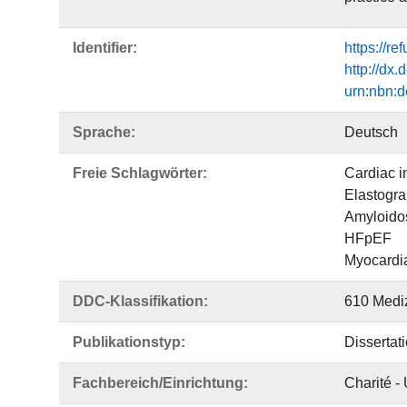
Identifier:
https://r
http://dx
urn:nbn:d
Sprache:
Deutsch
Freie Schlagwörter:
Cardiac 
Elastogr
Amyloido
HFpEF
Myocardia
DDC-Klassifikation:
610 Medi
Publikationstyp:
Dissertat
Fachbereich/Einrichtung:
Charité -