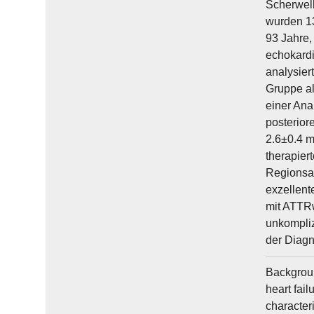
Scherwell
wurden 13
93 Jahre,
echokardi
analysier
Gruppe al
einer Ana
posterior
2.6±0.4 m
therapier
Regionsab
exzellent
mit ATTRw
unkompliz
der Diagn
Backgroun
heart fail
character