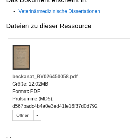
Veterinärmedizinische Dissertationen
Dateien zu dieser Ressource
beckanat_BV026450058.pdf
Größe: 12.02MB
Format: PDF
Prüfsumme (MD5):
d567badc4b4a0e3ed41fe16f37d0d792
Dropdown öffnen
Öffnen