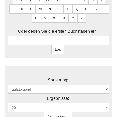
J
K
L
M
N
O
P
Q
R
S
T
U
V
W
X
Y
Z
Oder geben Sie die ersten Buchstaben ein:
Sortierung:
Ergebnisse: