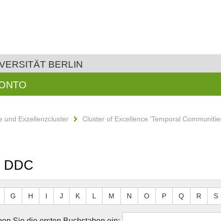
VERSITÄT BERLIN
KONTO
 und Exzellenzcluster
Cluster of Excellence 'Temporal Communitie
ch DDC
G
H
I
J
K
L
M
N
O
P
Q
R
S
en Sie die ersten Buchstaben ein: