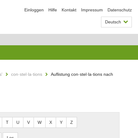
Einloggen
Hilfe
Kontakt
Impressum
Datenschutz
Deutsch
s'
con·stel·la·tions
Auflistung con·stel·la·tions nach
T
U
V
W
X
Y
Z