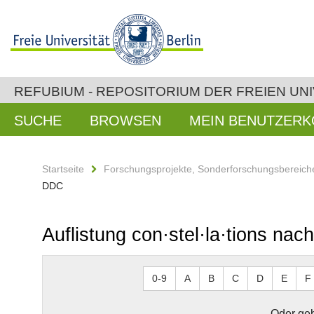
REFUBIUM - REPOSITORIUM DER FREIEN UNI
SUCHE
BROWSEN
MEIN BENUTZER
Startseite
Forschungsprojekte, Sonderforschungsbereiche
DDC
Auflistung con·stel·la·tions na
0-9
A
B
C
D
E
F
Oder geb