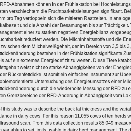
 RFD-Abnahmen können in der Frühlaktation bei Hochleistungst
aten verschlechtern die Fruchtbarkeitsleistungen signifikant. B
 mm pro Tag verdoppeln sich die mittleren Rastzeiten. In analog
albezeit und die Anzahl der Besamungen bis zur Trächtigkeit. 
agement einer zu starken negativen Energiebilanz vorgebeug
ruchtbarkeit reduziert werden. Die Milchinhaltsstoffe und die E
 zwischen dem Milcheiweißgehalt, der im Bereich von 3,5 bis 3,8
tdickenänderung bestehen in der Frühlaktation signifikante Z
is auf ein extremes Energiedefizit zu werten. Diese Tiere katab
fettgehalt weist nicht so starke Abhängigkeiten von der Energie
er Rückenfettdicke ist somit ein einfaches Instrument zur Übe
roblemorientierte Untersuchung des Energieumsatzes einer Milc
tdickenänderung durch die wiederholte Messung der RFD zu e
en Grenzbereiche der RFD-Änderung in Abhängigkeit vom Lakta
 this study was to describe the back fat thickness and the variat
lance in dairy cows. For this reason 11,055 cows of ten herds we
ltrasound scan. From this data collection results 85,049 measu
n variables to set limits usable in dairy herd management. The 