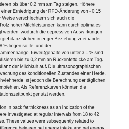
ieren bis über 0,2 mm am Tag steigen. Höhere
ei einer Erniedrigung der RFD-Änderung von - 0,15
er Weise verschlechtern sich auch die
Trotz hoher Milchleistungen kann durch optimales
t werden, wodurch die depressiven Auswirkungen
nergiebilanz stehen in enger Beziehung zueinander.
 % liegen sollte, und der
usammenhänge. Eiweißgehalte von unter 3,1 % sind
olisieren bis zu 0,2 mm an Rückenfettdicke am Tag.
bilanz der Milchkuh auf. Die ultrasonographischen
rwachung des konditionellen Zustandes einer Herde.
hviehherde ist jedoch die Berechnung der täglichen
mpfehlen. Als Referenzkurven könnten die
tionszeitpunkt genutzt werden.
ion in back fat thickness as an indication of the
re investigated at regular intervals from 18 to 42
res. These values were subsequently related to
difference between net energy intake and net energy