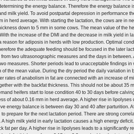
 determining the energy balance. Therefore the energy balance is 
 and milk yield. To avoid postpartal depression in performance th
 in herd average. With starting the lactation, the cows are in n
thickness down to 5 mm in some cows. The mean value of the he
 With the increase of the DMI and the decrease in milk yield in lat
a reason for adiposis in herds with low production. Optimal cond
erefore the adequate feeding should be focused in the later lacta
 from two ultrasonographic measures and the days in between. An
wo measures. Shorter periods lead to unacceptable findings in w
n of the mean value. During the dry period the daily variation in
 rates of anabolism in fat are connected with an increase of milk 
ogether with the backfat thickness. This should not be about 35
mand heifers start to lose condition 40 to 30 days before calving
ness of about 0.16 mm in herd average. A higher rise in lipolyse
ve energy balance is between day 30 and 40 after parturition. Aft
 to prepare for the next lactation period. There are strong corre
. A high milk yield in early lactation causes a high energy defic
 fat per day. A higher rise in lipolyses leads to a significantly