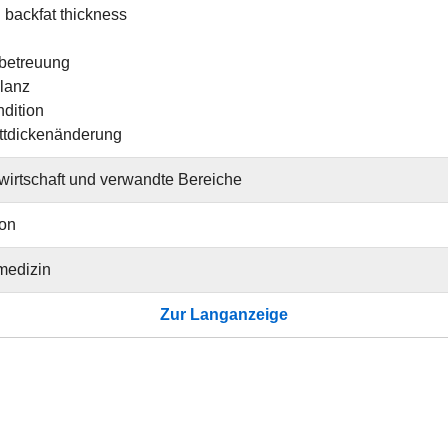
 backfat thickness
betreuung
lanz
dition
ttdickenänderung
irtschaft und verwandte Bereiche
ion
medizin
Zur Langanzeige