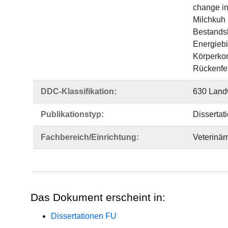
change in
Milchkuh
Bestands
Energiebi
Körperkon
Rückenfe
DDC-Klassifikation:
630 Landw
Publikationstyp:
Dissertat
Fachbereich/Einrichtung:
Veterinär
Das Dokument erscheint in:
Dissertationen FU