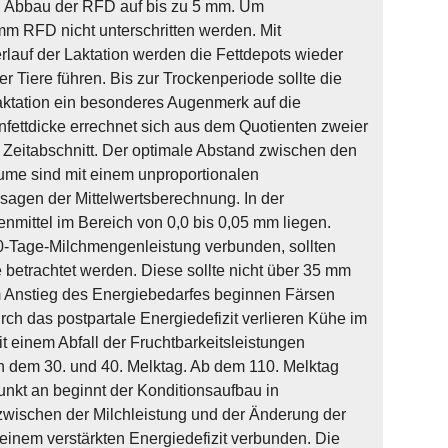
en Abbau der RFD auf bis zu 5 mm. Um
m RFD nicht unterschritten werden. Mit
auf der Laktation werden die Fettdepots wieder
r Tiere führen. Bis zur Trockenperiode sollte die
laktation ein besonderes Augenmerk auf die
nfettdicke errechnet sich aus dem Quotienten zweier
eitabschnitt. Der optimale Abstand zwischen den
ume sind mit einem unproportionalen
agen der Mittelwertsberechnung. In der
nmittel im Bereich von 0,0 bis 0,05 mm liegen.
100-Tage-Milchmengenleistung verbunden, sollten
betrachtet werden. Diese sollte nicht über 35 mm
 Anstieg des Energiebedarfes beginnen Färsen
h das postpartale Energiedefizit verlieren Kühe im
t einem Abfall der Fruchtbarkeitsleistungen
n dem 30. und 40. Melktag. Ab dem 110. Melktag
unkt an beginnt der Konditionsaufbau in
zwischen der Milchleistung und der Änderung der
 einem verstärkten Energiedefizit verbunden. Die