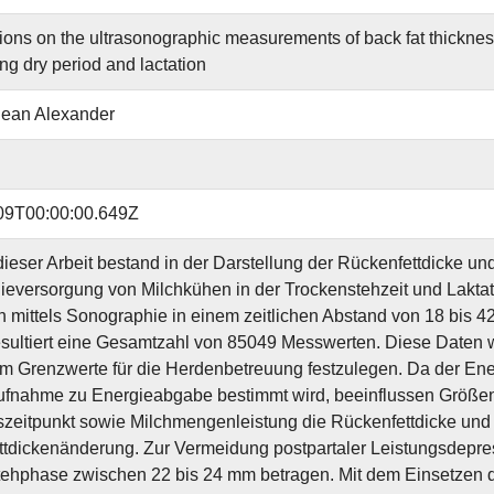
tions on the ultrasonographic measurements of back fat thickness 
ng dry period and lactation
Jean Alexander
09T00:00:00.649Z
dieser Arbeit bestand in der Darstellung der Rückenfettdicke u
ieversorgung von Milchkühen in der Trockenstehzeit und Lakta
 mittels Sonographie in einem zeitlichen Abstand von 18 bis 4
sultiert eine Gesamtzahl von 85049 Messwerten. Diese Daten 
um Grenzwerte für die Herdenbetreuung festzulegen. Da der Ene
ufnahme zu Energieabgabe bestimmt wird, beeinflussen Größe
szeitpunkt sowie Milchmengenleistung die Rückenfettdicke und 
tdickenänderung. Zur Vermeidung postpartaler Leistungsdepress
ehphase zwischen 22 bis 24 mm betragen. Mit dem Einsetzen d