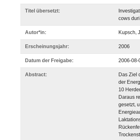
Titel übersetzt:
Investiga
cows duri
Autor*in:
Kupsch, 
Erscheinungsjahr:
2006
Datum der Freigabe:
2006-08-
Abstract:
Das Ziel 
der Energ
10 Herden
Daraus re
gesetzt, 
Energiea
Laktation
Rückenfet
Trockenst