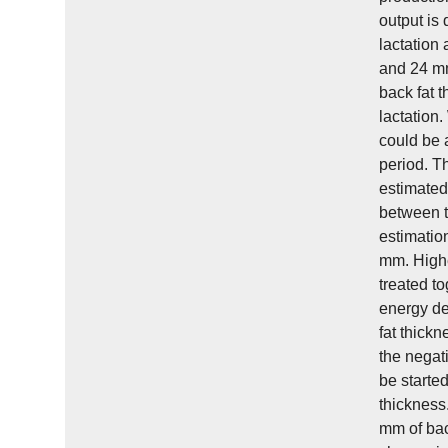
output is
lactation
and 24 mm
back fat 
lactation.
could be 
period. Th
estimated
between t
estimatio
mm. Higher
treated t
energy de
fat thick
the negati
be started
thickness
mm of back