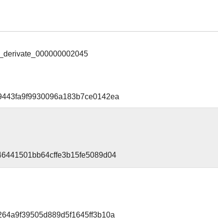
_derivate_000000002045
9443fa9f9930096a183b7ce0142ea
46441501bb64cffe3b15fe5089d04
264a9f39505d889d5f1645ff3b10a