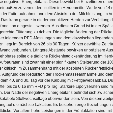
e negativer Energiebilanz. Diese bewirkt bei Einzeltieren ein
einbußen zu vermeiden, sollten im Herdenmittel Werte von 14 m
er Futteraufnahme und dem Absinken der Milchleistung im Verl
t. Das kann gerade in niederproduktiven Herden zur Verfettung de
Kondition eingestellt werden. Aus diesem Grund ist in der Spät
gerechte Fütterung zu richten. Die tägliche Änderung der Rücke
der folgenden RFD-Messungen und dem dazwischen liegenden Z
 liegt im Bereich von 26 bis 30 Tagen. Kürzer gewählte Zeiträ
fwand verbunden. Längere Abstände bewirken unpräzisere Auss
ehphase sollte die tägliche Rückenfettdickenänderung im Herde
Aufbauraten sind zwar mit einer signifikanten Steigerung der 
r kritisch im Zusammenhang mit der absoluten Rückenfettdicke 
n. Aufgrund der Reduktion der Trockenmasseaufnahme und dem
dem 40. und 30. Tag vor der Kalbung mit Fettgewebsabbau. Durc
tel bis zu 0,16 mm RFD pro Tag. Stärkere Lipolyseraten sind mi
. Der Nadir der negativen Energiebilanz befindet sich zwische
e katabole Stoffwechsellage überwunden sein. Von diesem Zeitp
ung auf die nächste Laktation. Es bestehen enge Beziehungen 
tdicke. Vor allem hohe Leistungen in der Frühlaktation sind mit