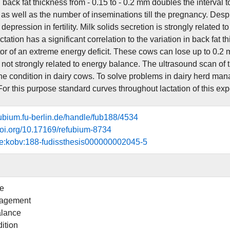
back fat thickness from - 0.15 to - 0.2 mm doubles the interval to
as well as the number of inseminations till the pregnancy. Despi
 depression in fertility. Milk solids secretion is strongly related
actation has a significant correlation to the variation in back fat
or of an extreme energy deficit. These cows can lose up to 0.2 m
s not strongly related to energy balance. The ultrasound scan of 
he condition in dairy cows. To solve problems in dairy herd mana
 For this purpose standard curves throughout lactation of this ex
efubium.fu-berlin.de/handle/fub188/4534
.doi.org/10.17169/refubium-8734
de:kobv:188-fudissthesis000000002045-5
le
agement
alance
ition