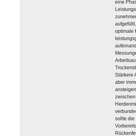
eine Phas
Leistungs
zunehmend
aufgefüll
optimale 
leistungs
aufeinan
Messungen
Arbeitsau
Trockenst
Stärkere 
aber imme
ansteige
zwischen 
Herdenmit
verbunden
sollte di
Vorbereit
Rückenfet