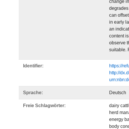
change in 
degrades 
can offset
in early l
an indicat
content i
observe t
suitable.
Identifier:
https://r
http://dx
urn:nbn:
Sprache:
Deutsch
Freie Schlagwörter:
dairy catt
herd man
energy b
body cond