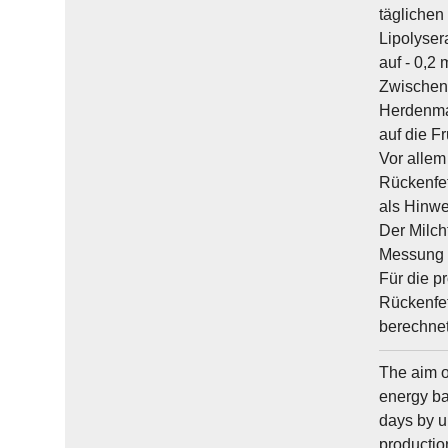
täglichen
Lipolyser
auf - 0,2
Zwischenk
Herdenman
auf die F
Vor allem
Rückenfet
als Hinwe
Der Milch
Messung d
Für die p
Rückenfet
berechnet
The aim of
energy ba
days by u
productio