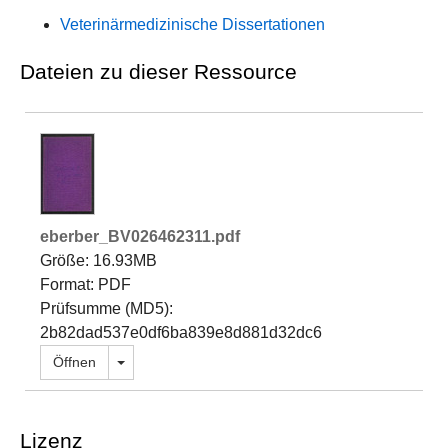
Veterinärmedizinische Dissertationen
Dateien zu dieser Ressource
eberber_BV026462311.pdf
Größe: 16.93MB
Format: PDF
Prüfsumme (MD5):
2b82dad537e0df6ba839e8d881d32dc6
Dropdown öffnen
Öffnen
Lizenz