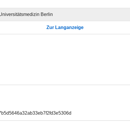
 Universitätsmedizin Berlin
Zur Langanzeige
37b5d5646a32ab33eb7f2fd3e5306d