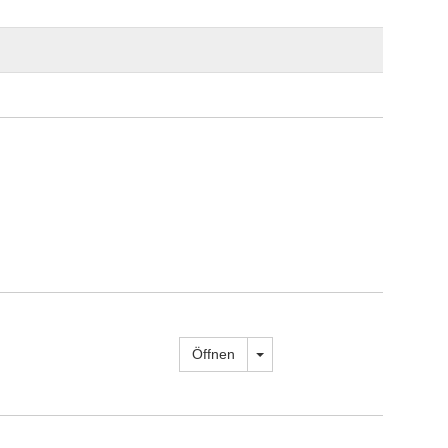
Dropdown öffnen
Öffnen