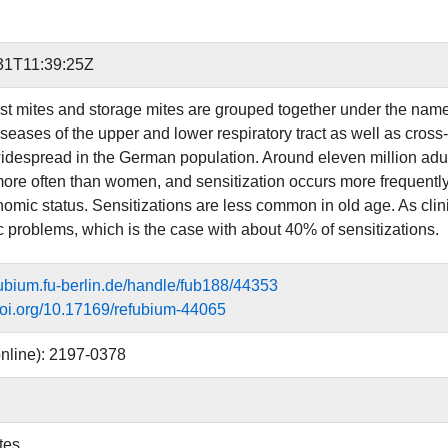
31T11:39:25Z
t mites and storage mites are grouped together under the name "
iseases of the upper and lower respiratory tract as well as cross
widespread in the German population. Around eleven million adu
more often than women, and sensitization occurs more frequently i
mic status. Sensitizations are less common in old age. As clinic
c problems, which is the case with about 40% of sensitizations.
efubium.fu-berlin.de/handle/fub188/44353
.doi.org/10.17169/refubium-44065
nline): 2197-0378
tes