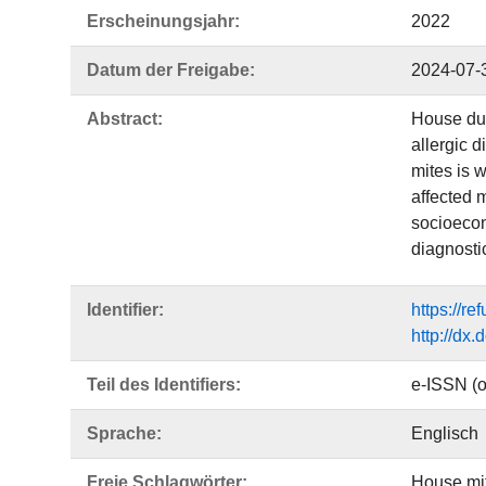
Erscheinungsjahr:
2022
Datum der Freigabe:
2024-07-
Abstract:
House dus
allergic d
mites is 
affected 
socioecono
diagnosti
Identifier:
https://r
http://dx
Teil des Identifiers:
e-ISSN (o
Sprache:
Englisch
Freie Schlagwörter:
House mi