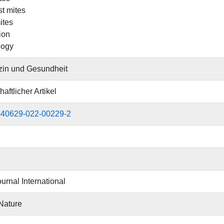
t mites
ites
ion
logy
zin und Gesundheit
aftlicher Artikel
s40629-022-00229-2
urnal International
Nature