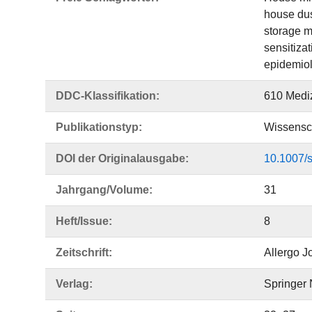
house dus
storage m
sensitizat
epidemio
DDC-Klassifikation:
610 Medi
Publikationstyp:
Wissensch
DOI der Originalausgabe:
10.1007/
Jahrgang/Volume:
31
Heft/Issue:
8
Zeitschrift:
Allergo Jo
Verlag:
Springer 