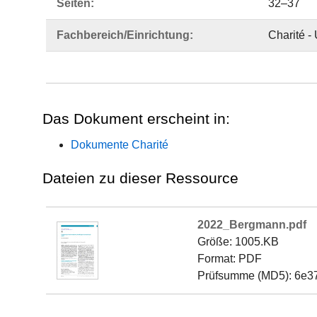
Seiten:
32–37
Fachbereich/Einrichtung:
Charité -
Das Dokument erscheint in:
Dokumente Charité
Dateien zu dieser Ressource
2022_Bergmann.pdf
Größe: 1005.KB
Format: PDF
Prüfsumme (MD5): 6e