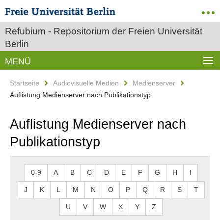
Refubium - Repositorium der Freien Universität
Berlin
MENÜ
Startseite
Audiovisuelle Medien
Medienserver
Auflistung Medienserver nach Publikationstyp
Auflistung Medienserver nach
Publikationstyp
0-9
A
B
C
D
E
F
G
H
I
J
K
L
M
N
O
P
Q
R
S
T
U
V
W
X
Y
Z