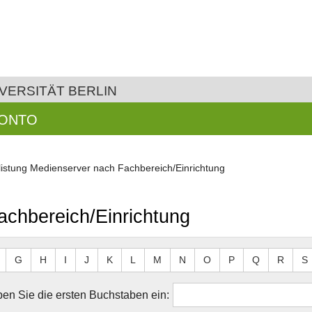
VERSITÄT BERLIN
KONTO
listung Medienserver nach Fachbereich/Einrichtung
achbereich/Einrichtung
G
H
I
J
K
L
M
N
O
P
Q
R
S
en Sie die ersten Buchstaben ein: