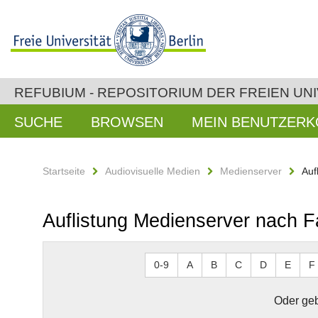
REFUBIUM - REPOSITORIUM DER FREIEN UNI
SUCHE
BROWSEN
MEIN BENUTZER
Startseite
Audiovisuelle Medien
Medienserver
Auf
Auflistung Medienserver nach F
0-9
A
B
C
D
E
F
Oder geb