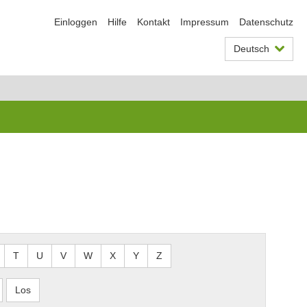
Einloggen
Hilfe
Kontakt
Impressum
Datenschutz
Deutsch
T
U
V
W
X
Y
Z