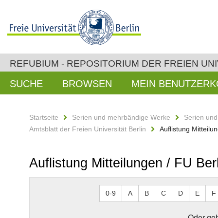
REFUBIUM - REPOSITORIUM DER FREIEN UNI
SUCHE
BROWSEN
MEIN BENUTZER
Startseite
Serien und mehrbändige Werke
Serien un
Amtsblatt der Freien Universität Berlin
Auflistung Mitteilu
Auflistung Mitteilungen / FU Ber
0-9
A
B
C
D
E
F
Oder geb