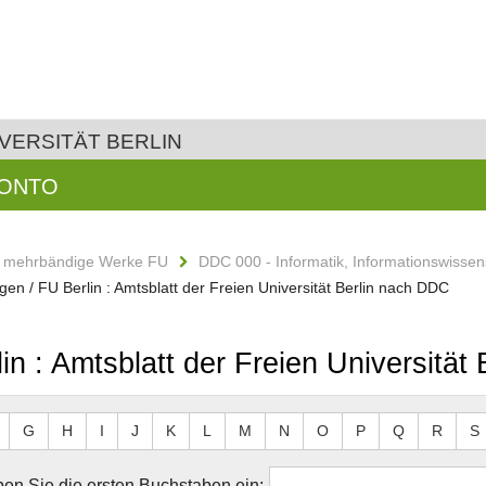
VERSITÄT BERLIN
KONTO
d mehrbändige Werke FU
DDC 000 - Informatik, Informationswissen
ngen / FU Berlin : Amtsblatt der Freien Universität Berlin nach DDC
lin : Amtsblatt der Freien Universitä
G
H
I
J
K
L
M
N
O
P
Q
R
S
en Sie die ersten Buchstaben ein: