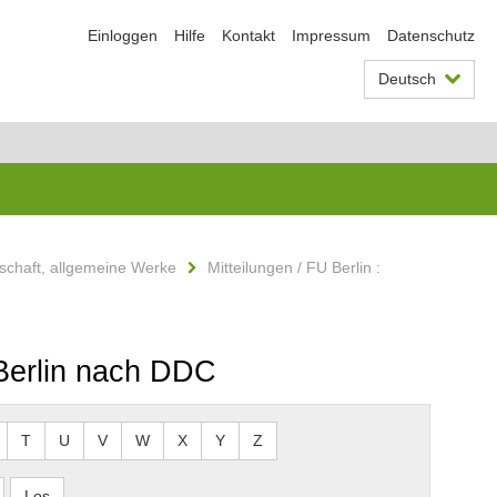
Einloggen
Hilfe
Kontakt
Impressum
Datenschutz
Deutsch
schaft, allgemeine Werke
Mitteilungen / FU Berlin :
t Berlin nach DDC
T
U
V
W
X
Y
Z