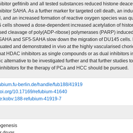
bitor gefitinib and all tested substances reduced histone deacet
bitor SAHA. As a further marker for targeted cell death, an indu
 and an increased formation of reactive oxygen species was qual
cells showed a dose-dependent increased acetylation of histo
sed cleavage of poly(ADP-ribose) polymerases (PARP) induce
AHA and SF5-SAHA slow down the migration of DU145 cells. Furth
uated and demonstrated in vivo at the highly vascularised chor
hat HDAC inhibitors as single compounds or as dual inhibitors
c alternative to be investigated further and that further studies
nhibitors for the therapy of PCa and HCC should be pursued.
efubium.fu-berlin.de/handle/fub188/41919
.doi.org/10.17169/refubium-41640
e:kobv:188-refubium-41919-7
ogenesis
r drugs