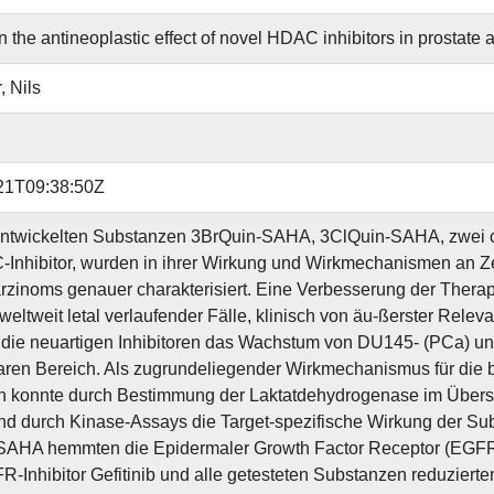
n the antineoplastic effect of novel HDAC inhibitors in prostate
, Nils
21T09:38:50Z
entwickelten Substanzen 3BrQuin-SAHA, 3ClQuin-SAHA, zwei
Inhibitor, wurden in ihrer Wirkung und Wirkmechanismen an Ze
zinoms genauer charakterisiert. Eine Verbesserung der Therap
 weltweit letal verlaufender Fälle, klinisch von äu-ßerster Rele
ie neuartigen Inhibitoren das Wachstum von DU145- (PCa) un
ren Bereich. Als zugrundeliegender Wirkmechanismus für die be
en konnte durch Bestimmung der Laktatdehydrogenase im Überst
d durch Kinase-Assays die Target-spezifische Wirkung der S
SAHA hemmten die Epidermaler Growth Factor Receptor (EGFR)
R-Inhibitor Gefitinib und alle getesteten Substanzen reduziert