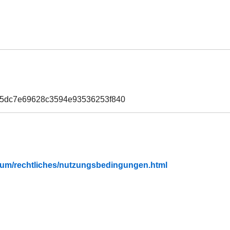
25dc7e69628c3594e93536253f840
fubium/rechtliches/nutzungsbedingungen.html