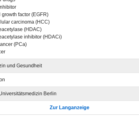
nhibitor
 growth factor (EGFR)
lular carcinoma (HCC)
deacetylase (HDAC)
eacetylase inhibitor (HDACi)
cancer (PCa)
cer
zin und Gesundheit
ion
 Universitätsmedizin Berlin
Zur Langanzeige