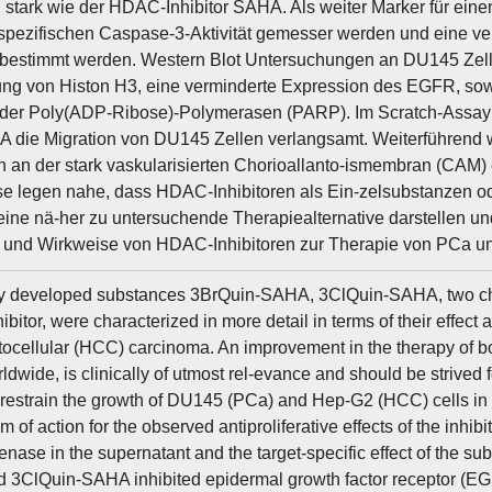
 stark wie der HDAC-Inhibitor SAHA. Als weiter Marker für eine
pezifischen Caspase-3-Aktivität gemesser werden und eine ver
v bestimmt werden. Western Blot Untersuchungen an DU145 Zell
ung von Histon H3, eine verminderte Expression des EGFR, sow
 der Poly(ADP-Ribose)-Polymerasen (PARP). Im Scratch-Assa
die Migration von DU145 Zellen verlangsamt. Weiterführend wu
en an der stark vaskularisierten Chorioallanto-ismembran (CAM)
e legen nahe, dass HDAC-Inhibitoren als Ein-zelsubstanzen o
ine nä-her zu untersuchende Therapiealternative darstellen u
 und Wirkweise von HDAC-Inhibitoren zur Therapie von PCa u
y developed substances 3BrQuin-SAHA, 3ClQuin-SAHA, two c
bitor, were characterized in more detail in terms of their effect
ocellular (HCC) carcinoma. An improvement in the therapy of bo
dwide, is clinically of utmost rel-evance and should be strived fo
s restrain the growth of DU145 (PCa) and Hep-G2 (HCC) cells in 
of action for the observed antiproliferative effects of the inhibi
nase in the supernatant and the target-specific effect of the 
3ClQuin-SAHA inhibited epidermal growth factor receptor (EGF