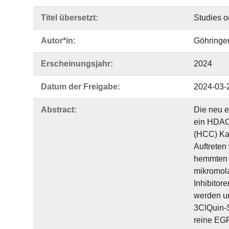
Titel übersetzt:
Studies o
Autor*in:
Göhringer
Erscheinungsjahr:
2024
Datum der Freigabe:
2024-03-
Abstract:
Die neu 
ein HDAC-
(HCC) Kar
Auftreten
hemmten d
mikromola
Inhibitor
werden un
3ClQuin-
reine EGF