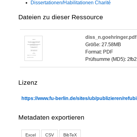
Dissertationen/Habilitationen Charité
Dateien zu dieser Ressource
diss_n.goehringer.pdf
Größe: 27.58MB
Format: PDF
Prüfsumme (MD5): 2fb
Lizenz
https://www.fu-berlin.de/sites/ub/publizieren/re
Metadaten exportieren
Excel
CSV
BibTeX