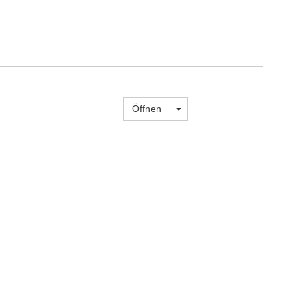
Dropdown öffnen
Öffnen