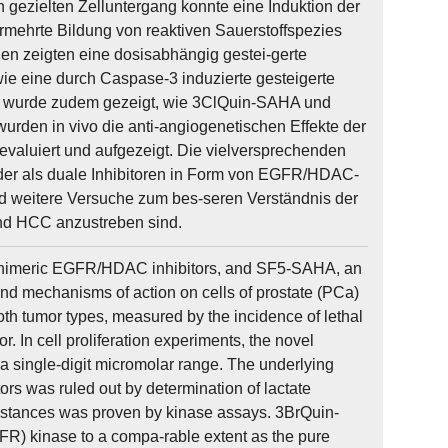
n gezielten Zelluntergang konnte eine Induktion der
mehrte Bildung von reaktiven Sauerstoffspezies
en zeigten eine dosisabhängig gestei-gerte
ie eine durch Caspase-3 induzierte gesteigerte
y wurde zudem gezeigt, wie 3ClQuin-SAHA und
rden in vivo die anti-angiogenetischen Effekte der
 evaluiert und aufgezeigt. Die vielversprechenden
der als duale Inhibitoren in Form von EGFR/HDAC-
nd weitere Versuche zum bes-seren Verständnis der
nd HCC anzustreben sind.
himeric EGFR/HDAC inhibitors, and SF5-SAHA, an
 and mechanisms of action on cells of prostate (PCa)
th tumor types, measured by the incidence of lethal
r. In cell proliferation experiments, the novel
a single-digit micromolar range. The underlying
tors was ruled out by determination of lactate
substances was proven by kinase assays. 3BrQuin-
R) kinase to a compa-rable extent as the pure