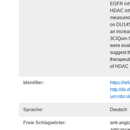
EGFR inhi
HDAC inhi
measured,
on DU145 
an increa
3ClQuin-S
were eval
suggest t
therapeuti
of HDAC i
Identifier:
https://r
http://dx
urn:nbn:d
Sprache:
Deutsch
Freie Schlagwörter:
anti-angi
anticance