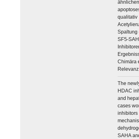
ähnlichen
apoptoses
qualitati
Acetylier
Spaltung
SF5-SAHA 
Inhibitor
Ergebniss
Chimära e
Relevanz
The newl
HDAC inhi
and hepat
cases worl
inhibitor
mechanism 
dehydroge
SAHA and 