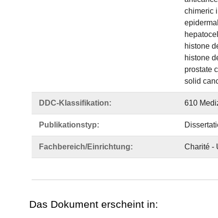
chimeric i
epidermal
hepatocel
histone 
histone d
prostate 
solid can
DDC-Klassifikation:
610 Medi
Publikationstyp:
Dissertat
Fachbereich/Einrichtung:
Charité -
Das Dokument erscheint in: