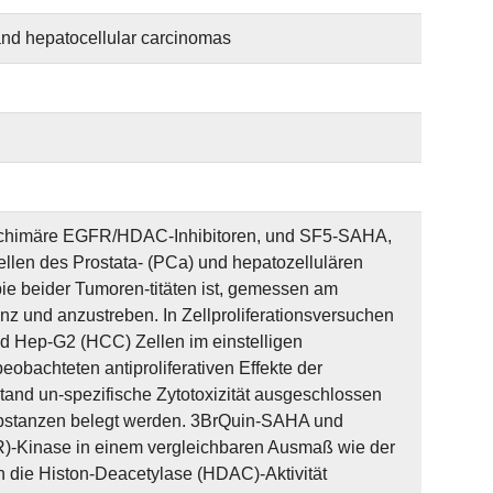
 and hepatocellular carcinomas
 chimäre EGFR/HDAC-Inhibitoren, und SF5-SAHA,
llen des Prostata- (PCa) und hepatozellulären
ie beider Tumoren-titäten ist, gemessen am
vanz und anzustreben. In Zellproliferationsversuchen
d Hep-G2 (HCC) Zellen im einstelligen
obachteten antiproliferativen Effekte der
and un-spezifische Zytotoxizität ausgeschlossen
ubstanzen belegt werden. 3BrQuin-SAHA und
-Kinase in einem vergleichbaren Ausmaß wie der
en die Histon-Deacetylase (HDAC)-Aktivität