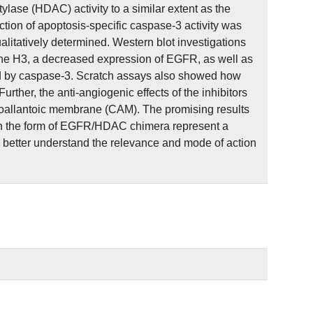
ylase (HDAC) activity to a similar extent as the
ction of apoptosis-specific caspase-3 activity was
itatively determined. Western blot investigations
ne H3, a decreased expression of EGFR, as well as
d by caspase-3. Scratch assays also showed how
er, the anti-angiogenic effects of the inhibitors
ioallantoic membrane (CAM). The promising results
 in the form of EGFR/HDAC chimera represent a
 to better understand the relevance and mode of action