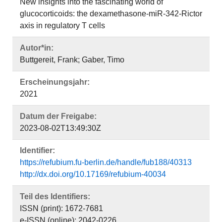
New insights into the fascinating world of
glucocorticoids: the dexamethasone-miR-342-Rictor
axis in regulatory T cells
Autor*in:
Buttgereit, Frank; Gaber, Timo
Erscheinungsjahr:
2021
Datum der Freigabe:
2023-08-02T13:49:30Z
Identifier:
https://refubium.fu-berlin.de/handle/fub188/40313
http://dx.doi.org/10.17169/refubium-40034
Teil des Identifiers:
ISSN (print): 1672-7681
e-ISSN (online): 2042-0226