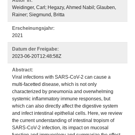
Autor*in:
Weidinger, Carl; Hegazy, Ahmed Nabil; Glauben,
Rainer; Siegmund, Britta
Erscheinungsjahr:
2021
Datum der Freigabe:
2023-06-20T12:48:58Z
Abstract:
Viral infections with SARS-CoV-2 can cause a
multi-facetted disease, which is not only
characterized by pneumonia and overwhelming
systemic inflammatory immune responses, but
which can also directly affect the digestive system
and infect intestinal epithelial cells. Here, we review
the current understanding of intestinal tropism of
SARS-CoV-2 infection, its impact on mucosal
function and immunology and summarize the effect