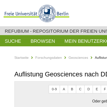
REFUBIUM - REPOSITORIUM DER FREIEN UNI
SUCHE
BROWSEN
MEIN BENUTZER
Startseite
Forschungsdaten
Geosciences
Auflist
Auflistung Geosciences nach 
0-9
A
B
C
D
E
F
Oder geb