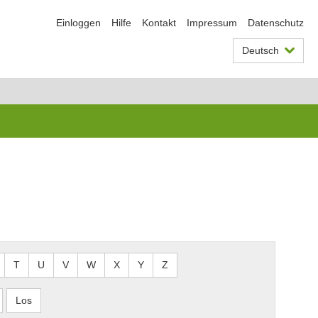
Einloggen
Hilfe
Kontakt
Impressum
Datenschutz
Deutsch
T
U
V
W
X
Y
Z