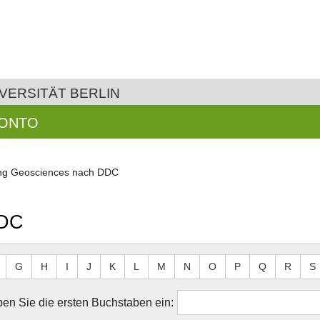
VERSITÄT BERLIN
KONTO
ung Geosciences nach DDC
DDC
G
H
I
J
K
L
M
N
O
P
Q
R
S
en Sie die ersten Buchstaben ein: