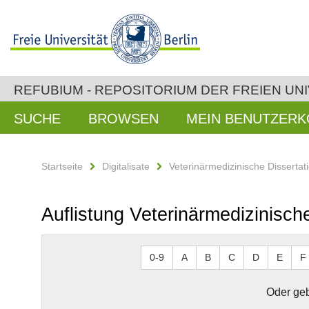
REFUBIUM - REPOSITORIUM DER FREIEN UNI
SUCHE
BROWSEN
MEIN BENUTZER
Startseite
Digitalisate
Veterinärmedizinische Dissertat
Auflistung Veterinärmedizinische
0-9
A
B
C
D
E
F
Oder geb