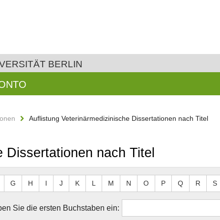
VERSITÄT BERLIN
KONTO
ionen
Auflistung Veterinärmedizinische Dissertationen nach Titel
 Dissertationen nach Titel
G
H
I
J
K
L
M
N
O
P
Q
R
S
en Sie die ersten Buchstaben ein: