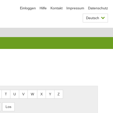
Einloggen
Hilfe
Kontakt
Impressum
Datenschutz
Deutsch
T
U
V
W
X
Y
Z