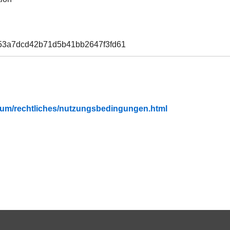
53a7dcd42b71d5b41bb2647f3fd61
fubium/rechtliches/nutzungsbedingungen.html