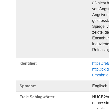
(II) nich
von Angst
Angstverh
gestresst
Spiegel v
zeigte, d
Entstehun
induziert
Releasing
Identifier:
https://r
http://dx
urn:nbn:d
Sprache:
Englisch
Freie Schlagwörter:
NUCB2/ne
depressi
anxiety