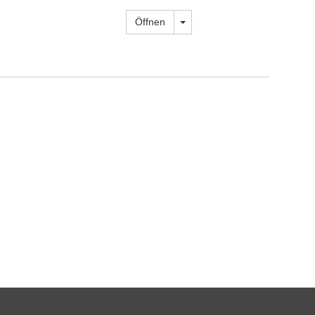
Dropdown öffnen
Öffnen