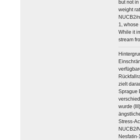
but not i
weight rat
NUCB2/nes
1, whose c
While it 
stream fro
Hintergru
Einschrän
verfügbar
Rückfallr
zielt dar
Sprague D
verschied
wurde (II
ängstlich
Stress-Ac
NUCB2/Nes
Nesfatin-