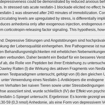
n depressiveness could be demonstrated by reduced anxious beha
s. In stressed rats acute nesfatin-1 blockade elicited no effect; h
fatin-1 was observed after 240 minutes of immobilization. Con
irculating levels are upregulated by stress, is differentially im
induces anhedonia only after exogenous injection, endogenous ne
m corticotropin-releasing factor signaling. This hypothesis, how
nd: Depressive Störungen und Angststörungen sind hochprävalent
kung der Lebensqualität einhergehen. Ihre Pathogenese ist nur 
en Behandlungsmöglichkeiten mit erheblichen Nebenwirkungen
aten verbunden. Daher besteht ein Bedarf für ein besseres Verstä
auf ab, die Rolle von Peptiden bei ihrer Entstehung zu untersu
awley Ratten (I) die Wirkung des aktiven Fragments von Nesfat
enen Testparadigmen untersucht, gefolgt von (II) den gleichen
I) unter Verwendung eines Nesfatin-1-Antikörpers die endogene
em Verhalten bei naiven Tieren sowie unter Stressbedingungen
hse assoziiert sind, wurde schließlich (IV) der Effekt von psych
fatin-1-Spiegel untersucht. Ergebnisse: Es konnte gezeigt werde
130-59 (0,3 nmol) Anhedonie, als eine Form von depressivem Ve