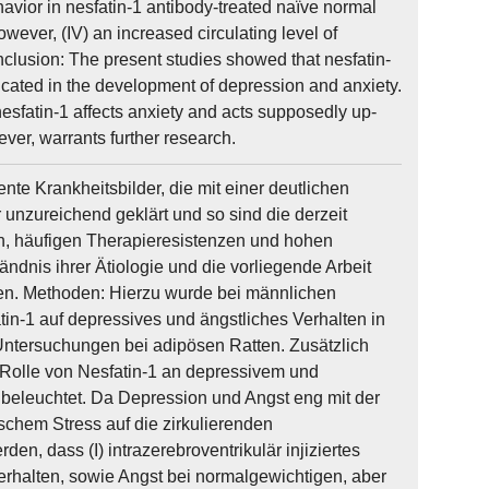
vior in nesfatin-1 antibody-treated naïve normal
owever, (IV) an increased circulating level of
clusion: The present studies showed that nesfatin-
plicated in the development of depression and anxiety.
sfatin-1 affects anxiety and acts supposedly up-
ever, warrants further research.
e Krankheitsbilder, die mit einer deutlichen
unzureichend geklärt und so sind die derzeit
, häufigen Therapieresistenzen und hohen
ndnis ihrer Ätiologie und die vorliegende Arbeit
chen. Methoden: Hierzu wurde bei männlichen
in-1 auf depressives und ängstliches Verhalten in
 Untersuchungen bei adipösen Ratten. Zusätzlich
 Rolle von Nesfatin-1 an depressivem und
 beleuchtet. Da Depression und Angst eng mit der
ischem Stress auf die zirkulierenden
n, dass (I) intrazerebroventrikulär injiziertes
rhalten, sowie Angst bei normalgewichtigen, aber