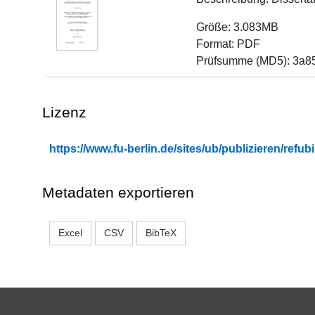
Größe: 3.083MB
Format: PDF
Prüfsumme (MD5): 3a8
Lizenz
https://www.fu-berlin.de/sites/ub/publizieren/re
Metadaten exportieren
Excel
CSV
BibTeX