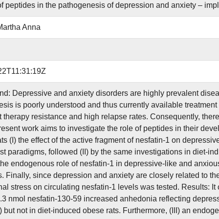
of peptides in the pathogenesis of depression and anxiety – imp
Martha Anna
22T11:31:19Z
: Depressive and anxiety disorders are highly prevalent diseases
sis is poorly understood and thus currently available treatment 
t therapy resistance and high relapse rates. Consequently, there 
resent work aims to investigate the role of peptides in their d
ts (I) the effect of the active fragment of nesfatin-1 on depress
st paradigms, followed (II) by the same investigations in diet-indu
the endogenous role of nesfatin-1 in depressive-like and anxiou
. Finally, since depression and anxiety are closely related to the
al stress on circulating nesfatin-1 levels was tested. Results: It
0.3 nmol nesfatin-130-59 increased anhedonia reflecting depressi
I) but not in diet-induced obese rats. Furthermore, (III) an endog