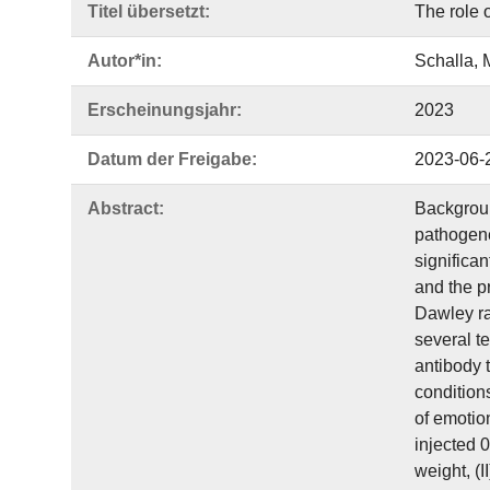
Titel übersetzt:
The role 
Autor*in:
Schalla, 
Erscheinungsjahr:
2023
Datum der Freigabe:
2023-06-
Abstract:
Background
pathogene
significan
and the p
Dawley ra
several te
antibody 
conditions
of emotion
injected 
weight, (I