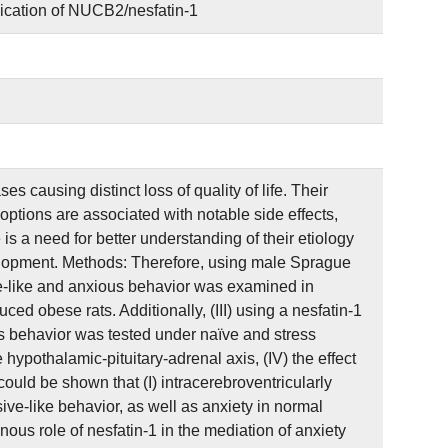
lication of NUCB2/nesfatin-1
 causing distinct loss of quality of life. Their
options are associated with notable side effects,
is a need for better understanding of their etiology
evelopment. Methods: Therefore, using male Sprague
ive-like and anxious behavior was examined in
ced obese rats. Additionally, (III) using a nesfatin-1
s behavior was tested under naïve and stress
 hypothalamic-pituitary-adrenal axis, (IV) the effect
 could be shown that (I) intracerebroventricularly
ve-like behavior, as well as anxiety in normal
enous role of nesfatin-1 in the mediation of anxiety