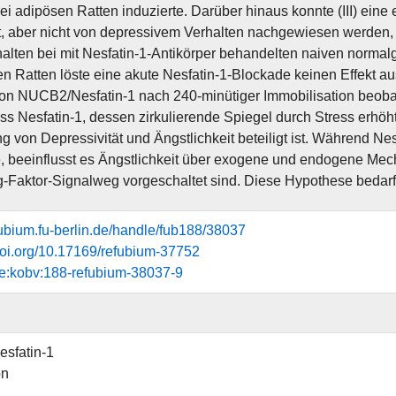
t bei adipösen Ratten induzierte. Darüber hinaus konnte (III) ein
, aber nicht von depressivem Verhalten nachgewiesen werden,
alten bei mit Nesfatin-1-Antikörper behandelten naiven normal
en Ratten löste eine akute Nesfatin-1-Blockade keinen Effekt aus
on NUCB2/Nesfatin-1 nach 240-minütiger Immobilisation beobac
ass Nesfatin-1, dessen zirkulierende Spiegel durch Stress erhöh
g von Depressivität und Ängstlichkeit beteiligt ist. Während Ne
e, beeinflusst es Ängstlichkeit über exogene und endogene Mec
-Faktor-Signalweg vorgeschaltet sind. Diese Hypothese bedarf
efubium.fu-berlin.de/handle/fub188/38037
.doi.org/10.17169/refubium-37752
e:kobv:188-refubium-38037-9
sfatin-1
on