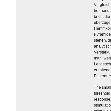
Vergleich
trennende
bricht di
überzugeh
Hemmkomp
Pyramiden
stehen, d
analytisc
Verstärku
man, wenn
Leitgesch
erhaltene
Faserdur
The small 
threshold
response.
stimulatio