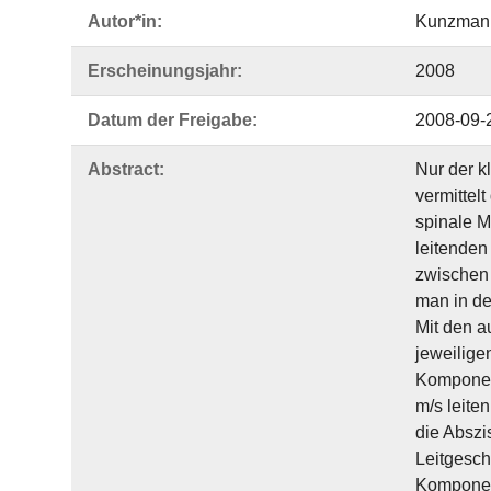
Autor*in:
Kunzmann
Erscheinungsjahr:
2008
Datum der Freigabe:
2008-09-
Abstract:
Nur der k
vermittel
spinale M
leitenden
zwischen 
man in de
Mit den a
jeweilige
Komponent
m/s leite
die Abszi
Leitgesch
Komponent