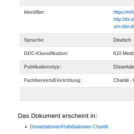
Identifier:
https://r
http://dx
urn:nbn:
Sprache:
Deutsch
DDC-Klassifikation:
610 Medi
Publikationstyp:
Dissertat
Fachbereich/Einrichtung:
Charité -
Das Dokument erscheint in:
Dissertationen/Habilitationen Charité