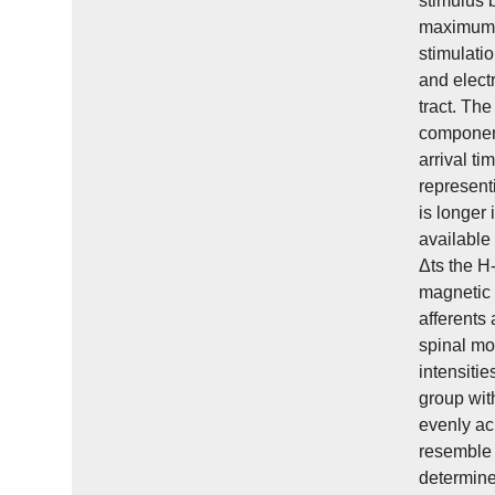
stimulus b
maximum i
stimulati
and electr
tract. Th
component
arrival ti
representi
is longer 
available 
Δts the H
magnetic 
afferents 
spinal mo
intensitie
group with
evenly ac
resemble 
determine 