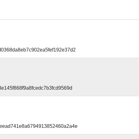
d0368da8eb7c902ea5fef192e37d2
3e145f868f9a8fcedc7b3fcd9569d
cfeead741e8a6794913852460a2a4e