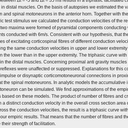
etween Δt = -5 and Δt = 35 ms results in a triphasic facilitated 
n distal muscles. On the basis of autopsies we estimated the va
on and spinal motoneurons in the anterior horn. Together with t
ic test stimulus we calculated the conduction velocities of the r
e two maxima were formed of pyramidal components conducting wit
s conducted with 6m/s. Consistent with our hypothesis, that the 
mes of excitating corticospinal fibres of different conduction vel
ng the same conduction velocities in upper and lower extremity gr
in the lower than in the upper extremity. The triphasic curve with
in the distal muscles. Concerning proximal anti gravity muscles th
-reflexes were unaffected or suppressed. Explanations for this co
impulse or disynaptic corticomotoneuronal connections in proxima
at the spinal motoneurons. In analytic models the accumulative in
toneuron can be simulated. We find approximations of the empiri
s based on these models. The product of number of fibres and cro
 a distinct conduction velocity in the overall cross section area o
ross the conduction velocities, the result is a triphasic curve
our empiric results. That means that the number of fibres and th
their strength of facilitation.