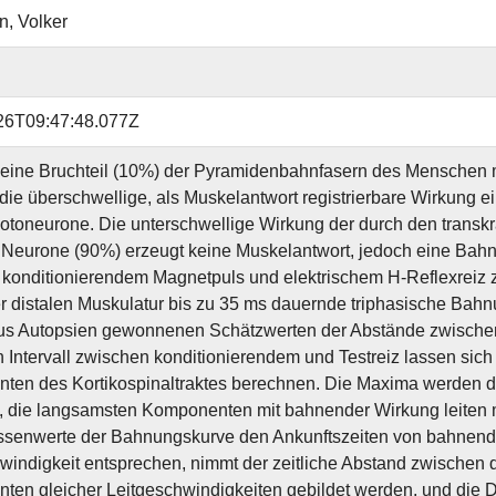
, Volker
26T09:47:48.077Z
leine Bruchteil (10%) der Pyramidenbahnfasern des Menschen m
t die überschwellige, als Muskelantwort registrierbare Wirkung 
otoneurone. Die unterschwellige Wirkung der durch den transkra
 Neurone (90%) erzeugt keine Muskelantwort, jedoch eine Bah
konditionierendem Magnetpuls und elektrischem H-Reflexreiz zwi
r distalen Muskulatur bis zu 35 ms dauernde triphasische Ba
us Autopsien gewonnenen Schätzwerten der Abstände zwischen
n Intervall zwischen konditionierendem und Testreiz lassen si
en des Kortikospinaltraktes berechnen. Die Maxima werden du
n, die langsamsten Komponenten mit bahnender Wirkung leiten m
ssenwerte der Bahnungskurve den Ankunftszeiten von bahnende
windigkeit entsprechen, nimmt der zeitliche Abstand zwischen 
en gleicher Leitgeschwindigkeiten gebildet werden, und die D