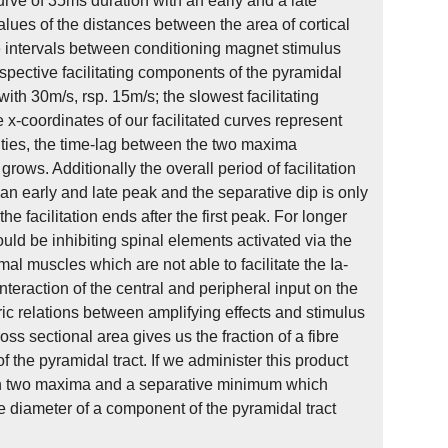
curve of 35ms duration with an early and a late
lues of the distances between the area of cortical
he intervals between conditioning magnet stimulus
espective facilitating components of the pyramidal
h 30m/s, rsp. 15m/s; the slowest facilitating
x-coordinates of our facilitated curves represent
ocities, the time-lag between the two maxima
ows. Additionally the overall period of facilitation
 an early and late peak and the separative dip is only
e facilitation ends after the first peak. For longer
uld be inhibiting spinal elements activated via the
l muscles which are not able to facilitate the Ia-
teraction of the central and peripheral input on the
c relations between amplifying effects and stimulus
ss sectional area gives us the fraction of a fibre
f the pyramidal tract. If we administer this product
 with two maxima and a separative minimum which
e diameter of a component of the pyramidal tract