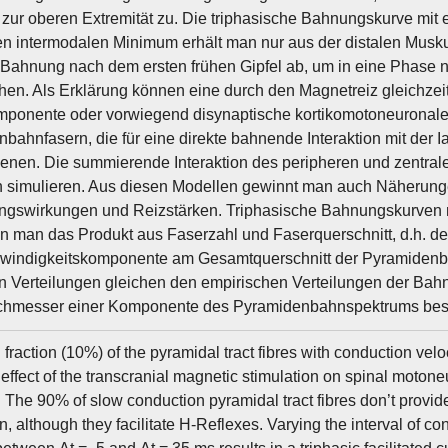
 zur oberen Extremität zu. Die triphasische Bahnungskurve mit 
n intermodalen Minimum erhält man nur aus der distalen Musku
e Bahnung nach dem ersten frühen Gipfel ab, um in eine Phase 
en. Als Erklärung können eine durch den Magnetreiz gleichzeiti
onente oder vorwiegend disynaptische kortikomotoneuronale
bahnfasern, die für eine direkte bahnende Interaktion mit der 
ienen. Die summierende Interaktion des peripheren und zentral
h simulieren. Aus diesen Modellen gewinnt man auch Näherun
ngswirkungen und Reizstärken. Triphasische Bahnungskurven 
 man das Produkt aus Faserzahl und Faserquerschnitt, d.h. de
windigkeitskomponente am Gesamtquerschnitt der Pyramidenbahn
n Verteilungen gleichen den empirischen Verteilungen der Bah
chmesser einer Komponente des Pyramidenbahnspektrums best
fraction (10%) of the pyramidal tract fibres with conduction vel
 effect of the transcranial magnetic stimulation on spinal moto
 The 90% of slow conduction pyramidal tract fibres don’t provid
n, although they facilitate H-Reflexes. Varying the interval of 