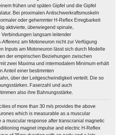
einem frühen und späten Gipfel und die Gipfel
latur. Bei proximalen Antischwerkraftsmuskeln
normaler oder gehemmter H-Reflex Erregbarkeit
g aktivierte, überwiegend spinale,
 Verbindungen langsam leitender
Ia-Afferenz am Motoneuron nicht zur Verfügung
en Inputs am Motoneuron lässt sich durch Modelle
gen der empirischen Beziehungen zwischen
mit zwei Maxima und intermodalem Minimum erhält
n Anteil einer bestimmten
, über der Leitgeschwindigkeit verteilt. Die so
nungsstärken. Faserzahl und auch
immen also ihre Bahnungsstärke.
ocities of more than 30 m/s provides the above
neurones which is measurable as a muscular
e a muscular response after transcranial magnetic
conditioning magnet impulse and electric H-Reflex