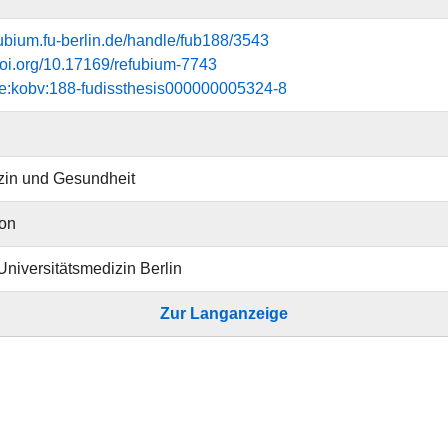
efubium.fu-berlin.de/handle/fub188/3543
.doi.org/10.17169/refubium-7743
de:kobv:188-fudissthesis000000005324-8
zin und Gesundheit
ion
 Universitätsmedizin Berlin
Zur Langanzeige