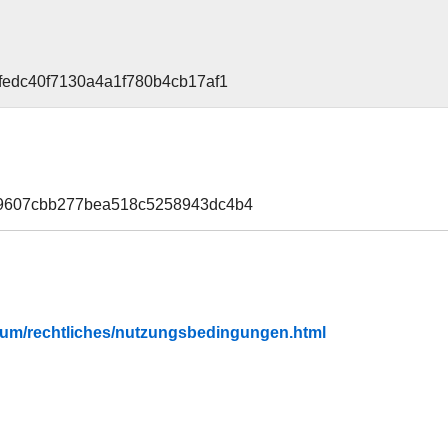
6fedc40f7130a4a1f780b4cb17af1
a9607cbb277bea518c5258943dc4b4
fubium/rechtliches/nutzungsbedingungen.html