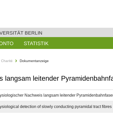
VERSITÄT BERLIN
KONTO
STATISTIK
n Charité
Dokumentanzeige
is langsam leitender Pyramidenbahnf
ysiologischer Nachweis langsam leitender Pyramidenbahnfase
siological detection of slowly conducting pyramidal tract fibres