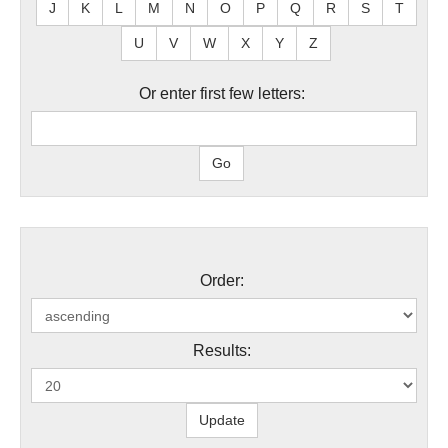
J
K
L
M
N
O
P
Q
R
S
T
U
V
W
X
Y
Z
Or enter first few letters:
Order:
Results: