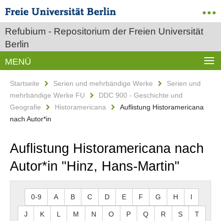
Refubium - Repositorium der Freien Universität
Berlin
MENÜ
Startseite
Serien und mehrbändige Werke
Serien und
mehrbändige Werke FU
DDC 900 - Geschichte und
Geografie
Historamericana
Auflistung Historamericana
nach Autor*in
Auflistung Historamericana nach
Autor*in "Hinz, Hans-Martin"
0-9
A
B
C
D
E
F
G
H
I
J
K
L
M
N
O
P
Q
R
S
T