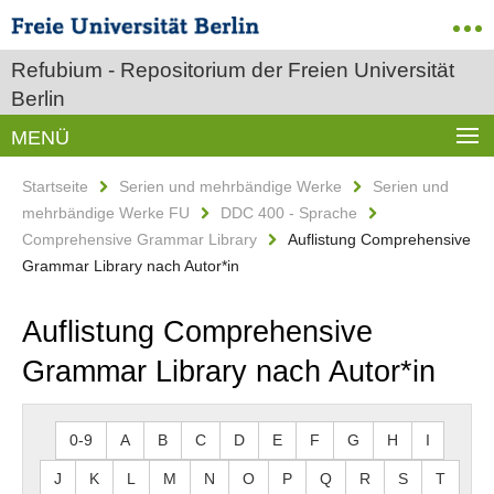
Refubium - Repositorium der Freien Universität
Berlin
MENÜ
Startseite
Serien und mehrbändige Werke
Serien und
mehrbändige Werke FU
DDC 400 - Sprache
Comprehensive Grammar Library
Auflistung Comprehensive
Grammar Library nach Autor*in
Auflistung Comprehensive
Grammar Library nach Autor*in
0-9
A
B
C
D
E
F
G
H
I
J
K
L
M
N
O
P
Q
R
S
T