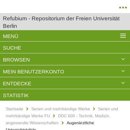
Refubium - Repositorium der Freien Universität
Berlin
MENÜ
SUCHE
BROWSEN
MEIN BENUTZERKONTO
ENTDECKE
STATISTIK
Startseite
Serien und mehrbändige Werke
Serien und
mehrbändige Werke FU
DDC 600 - Technik, Medizin,
angewandte Wissenschaften
Augenärztliche
Unterrichtstafeln