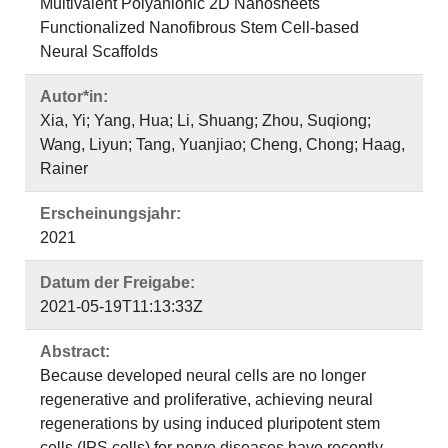
Multivalent Polyanionic 2D Nanosheets
Functionalized Nanofibrous Stem Cell-based
Neural Scaffolds
Autor*in:
Xia, Yi; Yang, Hua; Li, Shuang; Zhou, Suqiong;
Wang, Liyun; Tang, Yuanjiao; Cheng, Chong; Haag,
Rainer
Erscheinungsjahr:
2021
Datum der Freigabe:
2021-05-19T11:13:33Z
Abstract:
Because developed neural cells are no longer
regenerative and proliferative, achieving neural
regenerations by using induced pluripotent stem
cells (IPS cells) for nerve diseases have recently