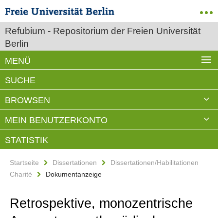
Refubium - Repositorium der Freien Universität
Berlin
MENÜ
SUCHE
BROWSEN
MEIN BENUTZERKONTO
STATISTIK
Startseite
Dissertationen
Dissertationen/Habilitationen
Charité
Dokumentanzeige
Retrospektive, monozentrische