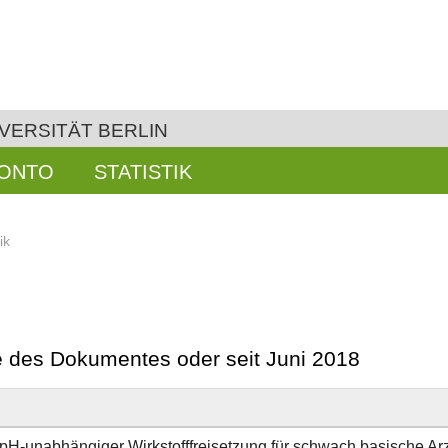
VERSITÄT BERLIN
KONTO
STATISTIK
ik
be des Dokumentes oder seit Juni 2018
r pH-unabhängiger Wirkstofffreisetzung für schwach basische Arz