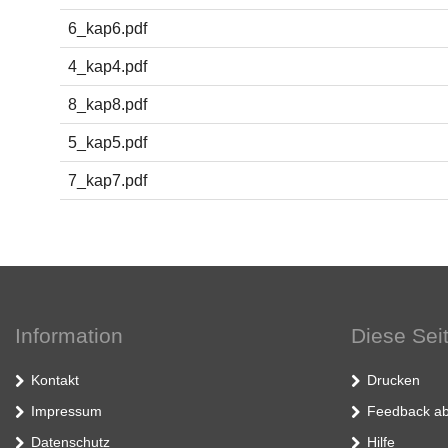
6_kap6.pdf
4_kap4.pdf
8_kap8.pdf
5_kap5.pdf
7_kap7.pdf
Information
Diese Sei
Kontakt
Drucken
Impressum
Feedback ab
Datenschutz
Hilfe