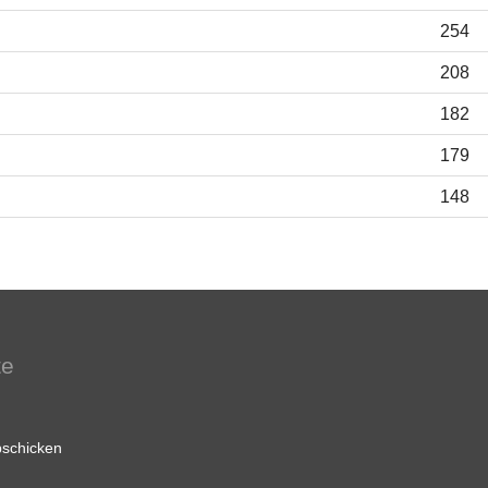
254
208
182
179
148
te
schicken