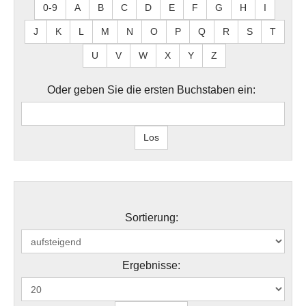
0-9
A
B
C
D
E
F
G
H
I
J
K
L
M
N
O
P
Q
R
S
T
U
V
W
X
Y
Z
Oder geben Sie die ersten Buchstaben ein:
Sortierung:
Ergebnisse: