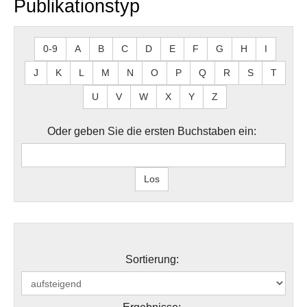
Publikationstyp
0-9
A
B
C
D
E
F
G
H
I
J
K
L
M
N
O
P
Q
R
S
T
U
V
W
X
Y
Z
Oder geben Sie die ersten Buchstaben ein:
Sortierung: