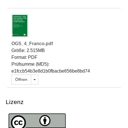
OGS_4_Franco.pdf
Größe: 2.515MB
Format: PDF
Prüfsumme (MD5):
e1fccb54b3e8d1b0fbacbe656be8bd74
Dropdown öffnen
Öffnen
Lizenz