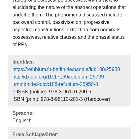
elucidating the nature of the abstract operations that
underlie them. The phenomena discussed include
backward control, passivisation, progressive
aspectual constructions, extraction from nominals,
possessives, relative clauses and the phasal status
of PPs.
Identifier:
https://refubium.fu-berlin.de/handle/fub188/25950
http://dx.doi.org/10.17169/refubium-25709
urn:nbn:de:kobv:188-refubium-25950-8
e-ISBN (online): 978-3-96110-200-6
ISBN (print): 978-3-96110-201-3 (Hardcover)
Sprache:
Englisch
Freie Schlagwörter: