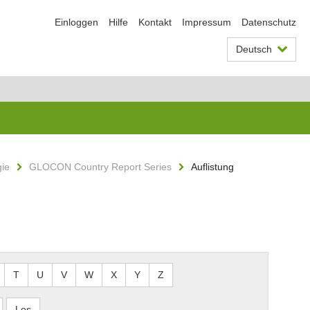
Einloggen
Hilfe
Kontakt
Impressum
Datenschutz
Deutsch
gie
GLOCON Country Report Series
Auflistung
T
U
V
W
X
Y
Z