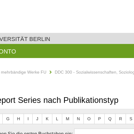
VERSITÄT BERLIN
KONTO
d mehrbändige Werke FU
DDC 300 - Sozialwissenschaften, Soziolo
ort Series nach Publikationstyp
G
H
I
J
K
L
M
N
O
P
Q
R
S
en Sie die ersten Buchstaben ein: