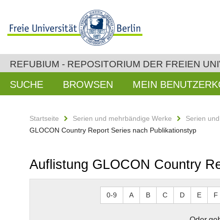
REFUBIUM - REPOSITORIUM DER FREIEN UNI
SUCHE
BROWSEN
MEIN BENUTZER
Startseite
Serien und mehrbändige Werke
Serien un
GLOCON Country Report Series nach Publikationstyp
Auflistung GLOCON Country Rep
0-9
A
B
C
D
E
F
Oder geb