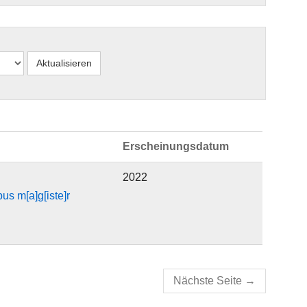
Erscheinungsdatum
2022
us m[a]g[iste]r
Nächste Seite
→