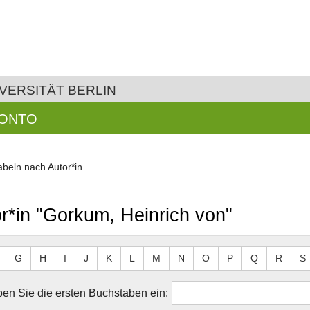
VERSITÄT BERLIN
KONTO
abeln nach Autor*in
r*in "Gorkum, Heinrich von"
G
H
I
J
K
L
M
N
O
P
Q
R
S
en Sie die ersten Buchstaben ein: