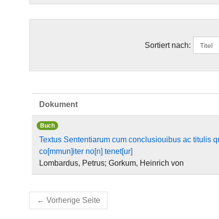
Sortiert nach:
Dokument
Buch
Textus Sententiarum cum conclusiouibus ac titulis qu
co[mmun]iter no[n] tenet[ur]
Lombardus, Petrus; Gorkum, Heinrich von
←
Vorherige Seite