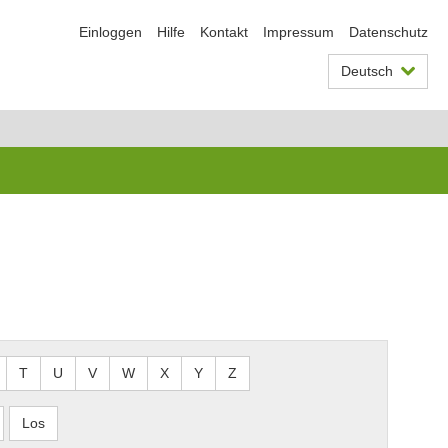
Einloggen
Hilfe
Kontakt
Impressum
Datenschutz
Deutsch
T
U
V
W
X
Y
Z