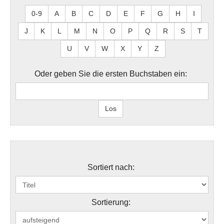
0-9
A
B
C
D
E
F
G
H
I
J
K
L
M
N
O
P
Q
R
S
T
U
V
W
X
Y
Z
Oder geben Sie die ersten Buchstaben ein:
Sortiert nach:
Sortierung: