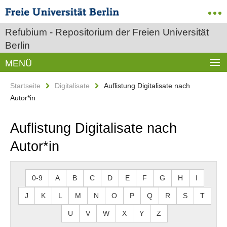
Refubium - Repositorium der Freien Universität
Berlin
MENÜ
Startseite
Digitalisate
Auflistung Digitalisate nach
Autor*in
Auflistung Digitalisate nach
Autor*in
0-9
A
B
C
D
E
F
G
H
I
J
K
L
M
N
O
P
Q
R
S
T
U
V
W
X
Y
Z