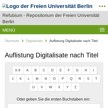
Refubium - Repositorium der Freien Universität
Berlin
MENÜ
Startseite
Digitalisate
Auflistung Digitalisate nach Titel
Auflistung Digitalisate nach Titel
0-9
A
B
C
D
E
F
G
H
I
J
K
L
M
N
O
P
Q
R
S
T
U
V
W
X
Y
Z
Oder geben Sie die ersten Buchstaben ein: