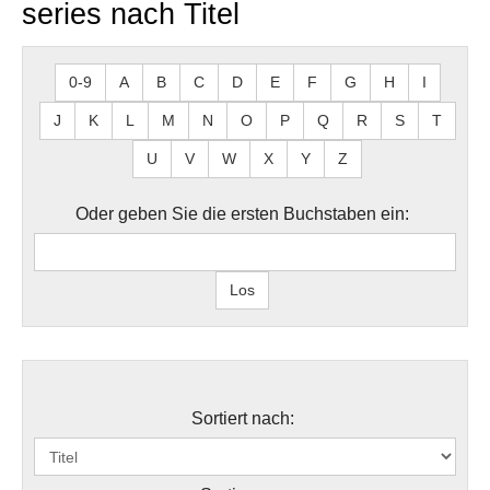
series nach Titel
0-9
A
B
C
D
E
F
G
H
I
J
K
L
M
N
O
P
Q
R
S
T
U
V
W
X
Y
Z
Oder geben Sie die ersten Buchstaben ein:
Sortiert nach: