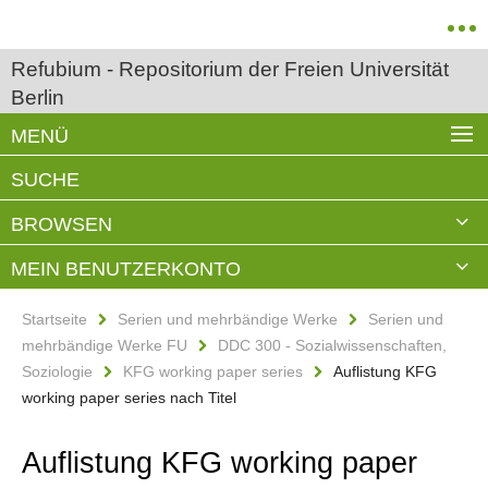
Refubium - Repositorium der Freien Universität
Berlin
MENÜ
SUCHE
BROWSEN
MEIN BENUTZERKONTO
Startseite
Serien und mehrbändige Werke
Serien und
mehrbändige Werke FU
DDC 300 - Sozialwissenschaften,
Soziologie
KFG working paper series
Auflistung KFG
working paper series nach Titel
Auflistung KFG working paper