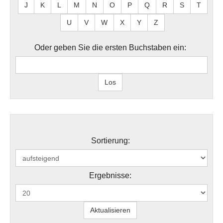
J
K
L
M
N
O
P
Q
R
S
T
U
V
W
X
Y
Z
Oder geben Sie die ersten Buchstaben ein:
Sortierung:
Ergebnisse: