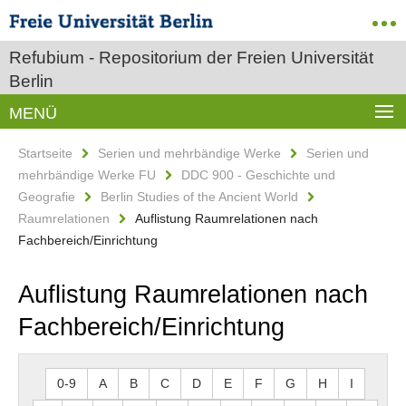
Refubium - Repositorium der Freien Universität
Berlin
MENÜ
Startseite
Serien und mehrbändige Werke
Serien und
mehrbändige Werke FU
DDC 900 - Geschichte und
Geografie
Berlin Studies of the Ancient World
Raumrelationen
Auflistung Raumrelationen nach
Fachbereich/Einrichtung
Auflistung Raumrelationen nach
Fachbereich/Einrichtung
0-9
A
B
C
D
E
F
G
H
I