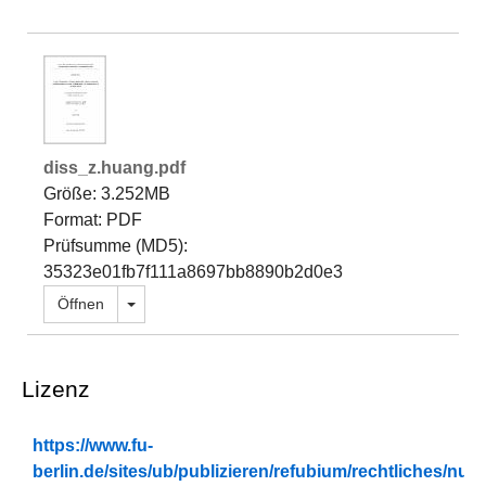
diss_z.huang.pdf
Größe: 3.252MB
Format: PDF
Prüfsumme (MD5):
35323e01fb7f111a8697bb8890b2d0e3
Dropdown öffnen
Öffnen
Lizenz
https://www.fu-
berlin.de/sites/ub/publizieren/refubium/rechtliches/n