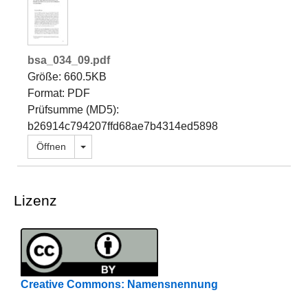
bsa_034_09.pdf
Größe: 660.5KB
Format: PDF
Prüfsumme (MD5):
b26914c794207ffd68ae7b4314ed5898
Dropdown öffnen
Öffnen
Lizenz
Creative Commons: Namensnennung