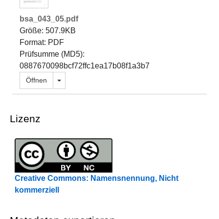
bsa_043_05.pdf
Größe: 507.9KB
Format: PDF
Prüfsumme (MD5):
0887670098bcf72ffc1ea17b08f1a3b7
Dropdown öffnen
Öffnen
Lizenz
Creative Commons: Namensnennung, Nicht
kommerziell