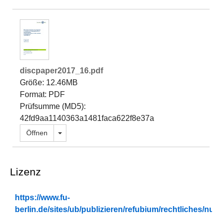
discpaper2017_16.pdf
Größe: 12.46MB
Format: PDF
Prüfsumme (MD5):
42fd9aa1140363a1481faca622f8e37a
Dropdown öffnen
Öffnen
Lizenz
https://www.fu-
berlin.de/sites/ub/publizieren/refubium/rechtliches/n