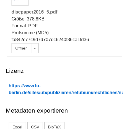
discpaper2016_5.pdf
Größe: 378.8KB
Format: PDF
Prüfsumme (MD5):
fa842c77c9d7d707dc6240f86ca1fd36
Dropdown öffnen
Öffnen
Lizenz
https://www.fu-
berlin.de/sites/ub/publizieren/refubium/rechtliches/n
Metadaten exportieren
Excel
CSV
BibTeX