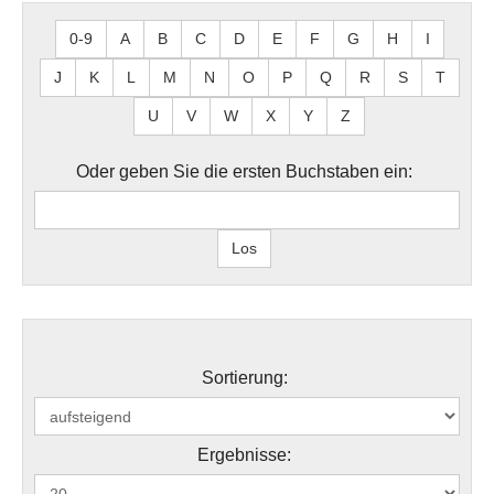
0-9
A
B
C
D
E
F
G
H
I
J
K
L
M
N
O
P
Q
R
S
T
U
V
W
X
Y
Z
Oder geben Sie die ersten Buchstaben ein:
Sortierung:
Ergebnisse: