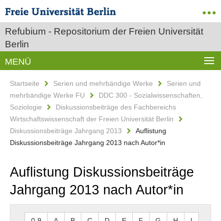
Refubium - Repositorium der Freien Universität
Berlin
MENÜ
Startseite
Serien und mehrbändige Werke
Serien und
mehrbändige Werke FU
DDC 300 - Sozialwissenschaften,
Soziologie
Diskussionsbeiträge des Fachbereichs
Wirtschaftswissenschaft der Freien Universität Berlin
Diskussionsbeiträge Jahrgang 2013
Auflistung
Diskussionsbeiträge Jahrgang 2013 nach Autor*in
Auflistung Diskussionsbeiträge
Jahrgang 2013 nach Autor*in
0-9
A
B
C
D
E
F
G
H
I