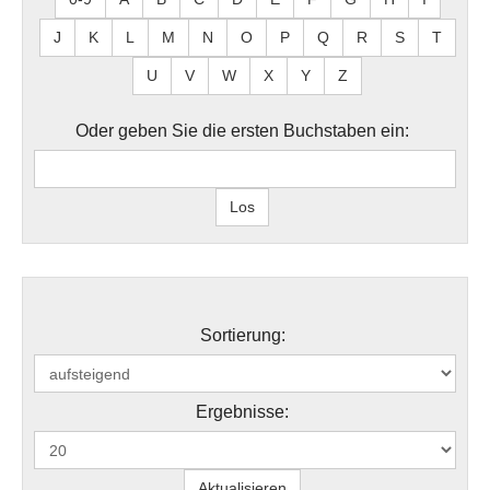
J
K
L
M
N
O
P
Q
R
S
T
U
V
W
X
Y
Z
Oder geben Sie die ersten Buchstaben ein:
Sortierung:
Ergebnisse: