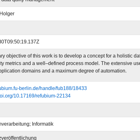
 Holger
30T09:50:19.137Z
ry objective of this work is to develop a concept for a holistic
ity metrics and a well–defined process model. The extensive use
pplication domains and a maximum degree of automation.
efubium.fu-berlin.de/handle/fub188/18433
.doi.org/10.17169/refubium-22134
verarbeitung; Informatik
veröffentlichung