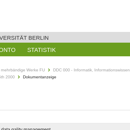
VERSITÄT BERLIN
KONTO
STATISTIK
d mehrbändige Werke FU
DDC 000 - Informatik, Informationswissen
6th 2000
Dokumentanzeige
nt data qality management