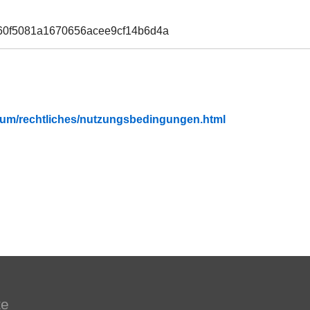
60f5081a1670656acee9cf14b6d4a
fubium/rechtliches/nutzungsbedingungen.html
te