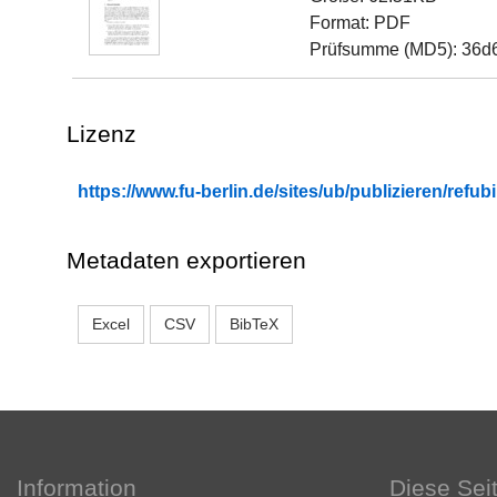
Format: PDF
Prüfsumme (MD5): 36d
Lizenz
https://www.fu-berlin.de/sites/ub/publizieren/re
Metadaten exportieren
Excel
CSV
BibTeX
Information
Diese Sei