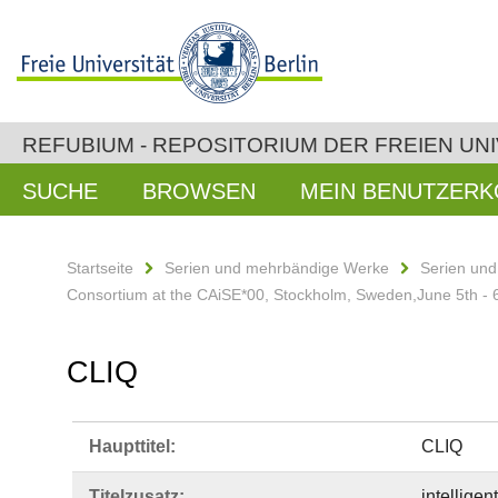
REFUBIUM - REPOSITORIUM DER FREIEN UNI
SUCHE
BROWSEN
MEIN BENUTZER
Startseite
Serien und mehrbändige Werke
Serien un
Consortium at the CAiSE*00, Stockholm, Sweden,June 5th - 
CLIQ
Haupttitel:
CLIQ
Titelzusatz:
intellige