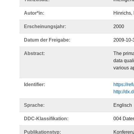
Autor*in:
Hinrichs,
Erscheinungsjahr:
2000
Datum der Freigabe:
2009-10-
Abstract:
The prima
data qual
various a
Identifier:
https://r
http://dx
Sprache:
Englisch
DDC-Klassifikation:
004 Daten
Publikationstyp:
Konferenz